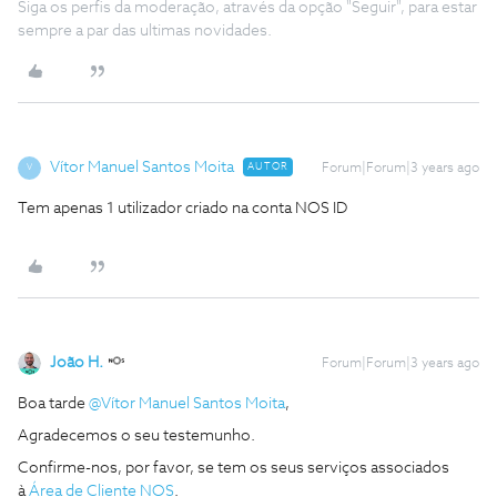
Siga os perfis da moderação, através da opção "Seguir", para estar
sempre a par das ultimas novidades.
Vítor Manuel Santos Moita
AUTOR
Forum|Forum|3 years ago
V
Tem apenas 1 utilizador criado na conta NOS ID
João H.
Forum|Forum|3 years ago
Boa tarde
@Vítor Manuel Santos Moita
,
Agradecemos o seu testemunho.
Confirme-nos, por favor, se tem os seus serviços associados
à
Área de Cliente NOS
.