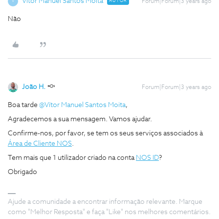
Vítor Manuel Santos Moita
AUTOR
Forum|Forum|3 years ago
V
Não
João H.
Forum|Forum|3 years ago
Boa tarde
@Vítor Manuel Santos Moita
,
Agradecemos a sua mensagem. Vamos ajudar.
Confirme-nos, por favor, se tem os seus serviços associados à
Área de Cliente NOS
.
Tem mais que 1 utilizador criado na conta
NOS ID
?
Obrigado
Ajude a comunidade a encontrar informação relevante. Marque
como "Melhor Resposta" e faça "Like" nos melhores comentários.