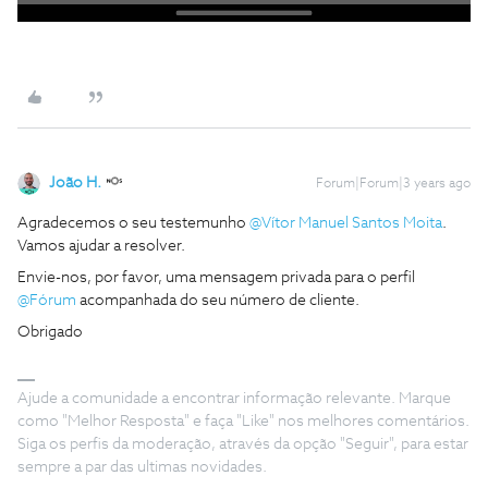
João H.
Forum|Forum|3 years ago
Agradecemos o seu testemunho
@Vítor Manuel Santos Moita
.
Vamos ajudar a resolver.
Envie-nos, por favor, uma mensagem privada para o perfil
@Fórum
acompanhada do seu número de cliente.
Obrigado
Ajude a comunidade a encontrar informação relevante. Marque
como "Melhor Resposta" e faça "Like" nos melhores comentários.
Siga os perfis da moderação, através da opção "Seguir", para estar
sempre a par das ultimas novidades.