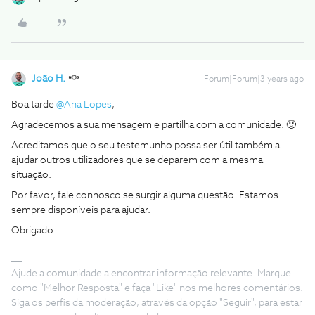
João H.
Forum|Forum|3 years ago
Boa tarde
@Ana Lopes
,
Agradecemos a sua mensagem e partilha com a comunidade. 🙂
Acreditamos que o seu testemunho possa ser útil também a
ajudar outros utilizadores que se deparem com a mesma
situação.
Por favor, fale connosco se surgir alguma questão. Estamos
sempre disponíveis para ajudar.
Obrigado
Ajude a comunidade a encontrar informação relevante. Marque
como "Melhor Resposta" e faça "Like" nos melhores comentários.
Siga os perfis da moderação, através da opção "Seguir", para estar