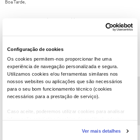
Boa Tarde,
Contactei o 16990 sobre este problema.
Disseram-me que apenas a conta principal consegue aceder à
NOSTV, e que os utilizadores que adiciono, embora possam
aceder à área de cliente, não conseguem aceder à NOSTV.
Configuração de cookies
Isto confirma-se?
Os cookies permitem-nos proporcionar lhe uma
Se os outros utilizadores tiverem permissões deveriam
experiência de navegação personalizada e segura.
conseguir,
Utilizamos cookies e/ou ferramentas similares nos
qual e o erro?
nossos websites ou aplicações que são necessários
um bem haja
Precisa de ajuda?
para o seu bom funcionamento técnico (cookies
necessários para a prestação de serviço).
O amigo Bruno ajuda
Caso aceite, poderemos utilizar cookies para analisar
informação estatística (cookies de analítica), adaptar
este serviço às suas preferências e apresentar-lhe
Ver mais detalhes
funcionalidades (cookies de personalização e