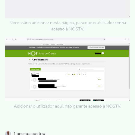
Necessário adicionar nesta página, para que o utilizador tenha
acesso à NOSTV.
Adicionar o utilizador aqui, não garante acesso à NOSTV.
1 pessoa gostou