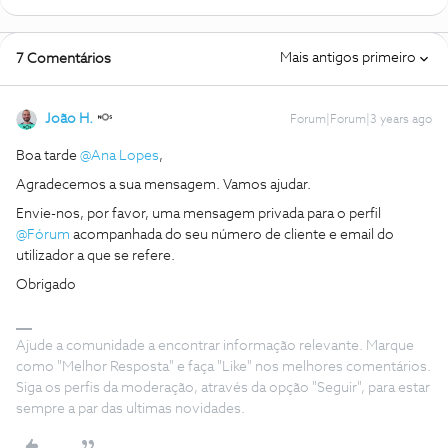
Mais antigos primeiro
7 Comentários
João H.
Forum|Forum|3 years ago
Boa tarde
@Ana Lopes
,
Agradecemos a sua mensagem. Vamos ajudar.
Envie-nos, por favor, uma mensagem privada para o perfil
@Fórum
acompanhada do seu número de cliente e email do
utilizador a que se refere.
Obrigado
Ajude a comunidade a encontrar informação relevante. Marque
como "Melhor Resposta" e faça "Like" nos melhores comentários.
Siga os perfis da moderação, através da opção "Seguir", para estar
sempre a par das ultimas novidades.