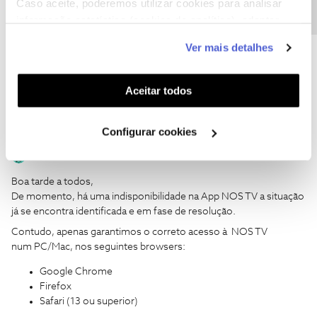
Caso aceite, poderemos utilizar cookies para analisar
Suse G
Forum|Forum|2 years ago
informação estatística (cookies de analítica), adaptar
S
este serviço às suas preferências e apresentar-lhe
Por aqui só funciona em Windows/firefox, deixou de funcionar
Ver mais detalhes
funcionalidades (cookies de personalização e
em ubuntu/firefox, terá sido algum update?
funcionalidade) e adaptar anúncios aos seus interesses
(cookies de publicidade personalizada). Pode gerir a
Aceitar todos
utilização dos cookies clicando em "
Configurar
Cookies
".
Configurar cookies
Mário P.
Forum|Forum|2 years ago
Boa tarde a todos,
De momento, há uma indisponibilidade na App NOS TV a situação
já se encontra identificada e em fase de resolução.
Contudo, apenas garantimos o correto acesso à NOS TV
num PC/Mac, nos seguintes browsers:
Google Chrome
Firefox
Safari (13 ou superior)