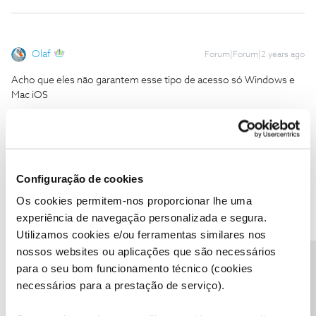
Olaf
Forum|Forum|2 years ago
Acho que eles não garantem esse tipo de acesso só Windows e
Mac iOS
Configuração de cookies
Jorge Terrinca
Forum|Forum|2 years ago
J
Os cookies permitem-nos proporcionar lhe uma
experiência de navegação personalizada e segura.
Sim. Pelo menos é o que diz no site. Mas como sempre
Utilizamos cookies e/ou ferramentas similares nos
funcionou sem problema pode haver alguma de conseguir
nossos websites ou aplicações que são necessários
Precisa de ajuda?
para o seu bom funcionamento técnico (cookies
necessários para a prestação de serviço).