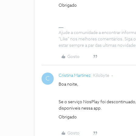
Obrigado
Ajude a comunidade a encontrar inform
"Like" nos melhores comentários. Siga o
estar sempre a par das ultimas novidade
Gosto
Cristina Martinez
Kilobyte
C
Boa noite,
Se o serviço NosPlay foi descontinuad
disponiveis nessa app.
Obrigado
Gosto