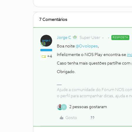
7 Comentários
Jorge C
Super User
RESPOSTA
Boa noite ​
@Ovolopes
,
Infelizmente o NOS Play encontra-se
in
+4
Caso tenha mais questões partilhe com
Obrigado.
Ajude a comunidade do Fórum NOS com “
o perfil para acompanhar dicas, ajuda 
2 pessoas gostaram
O
Gosto