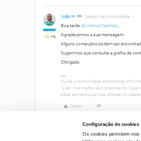
João H.
Gestor da comunidade
Boa tarde ​
@Cristina Martinez
,
Agradecemos a sua mensagem.
+6
Alguns conteúdos podem ser encontrad
Sugerimos que consulte a grelha de con
Obrigado
Ajude a comunidade a encontrar inform
"Like" nos melhores comentários. Siga o
estar sempre a par das ultimas novidade
Gosto
Configuração de cookies
Os cookies permitem-nos 