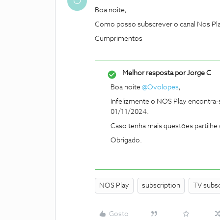
O
Boa noite,
Como posso subscrever o canal Nos Play
Cumprimentos
Melhor resposta por
Jorge C
Boa noite ​
@Ovolopes
,
Infelizmente o NOS Play encontra
01/11/2024.
Caso tenha mais questões partilh
Obrigado.
NOS Play
subscription
TV subsc
Gosto