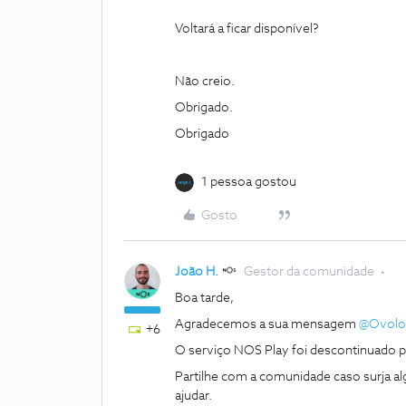
Voltará a ficar disponível?
Não creio.
Obrigado.
Obrigado
1 pessoa gostou
Gosto
João H.
Gestor da comunidade
Boa tarde,
Agradecemos a sua mensagem ​
@Ovolo
+6
O serviço NOS Play foi descontinuado 
Partilhe com a comunidade caso surja a
ajudar.