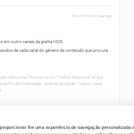
Forum|Forum|1 year ago
o em outro canais da grelha NOS.
teúdos de cada canal do género de conteúdo que procura.
ação relevante. Marque como "Melhor Resposta" e faça
s perfis da moderação, através da opção "Seguir", para
s.
proporcionar lhe uma experiência de navegação personalizada e