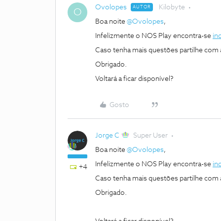
Ovolopes
Kilobyte
AUTOR
O
Boa noite ​
@Ovolopes
,
Infelizmente o NOS Play encontra-se
in
Caso tenha mais questões partilhe com
Obrigado.
Voltará a ficar disponível?
Gosto
Jorge C
Super User
Boa noite ​
@Ovolopes
,
Infelizmente o NOS Play encontra-se
in
+4
Caso tenha mais questões partilhe com
Obrigado.