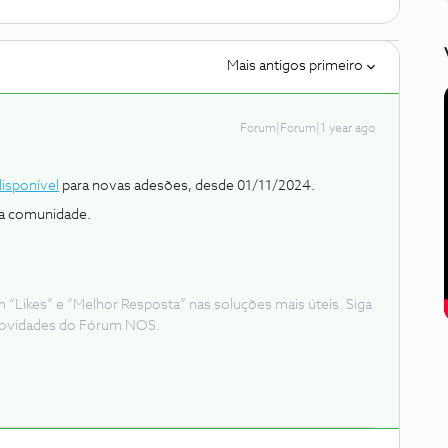
Mais antigos primeiro
Forum|Forum|1 year ago
disponível
para novas adesões, desde 01/11/2024.
 a comunidade.
Likes” e “Melhor Resposta” nas soluções mais úteis. Siga
e novidades do Fórum NOS.