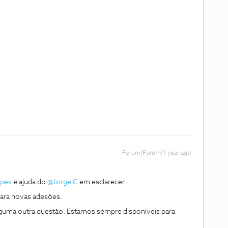
Forum|Forum|1 year ago
pes
e ajuda do ​
@Jorge C
em esclarecer.
para novas adesões.
lguma outra questão. Estamos sempre disponíveis para