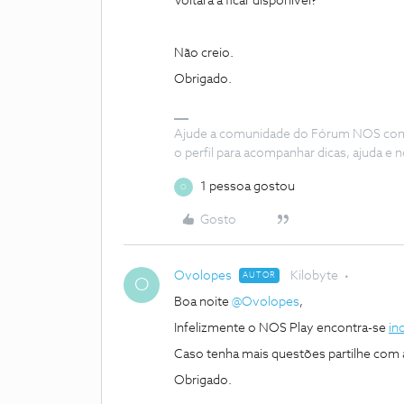
Voltará a ficar disponível?
Não creio.
Obrigado.
Ajude a comunidade do Fórum NOS com “
o perfil para acompanhar dicas, ajuda 
1 pessoa gostou
O
Gosto
Ovolopes
Kilobyte
AUTOR
O
Boa noite ​
@Ovolopes
,
Infelizmente o NOS Play encontra-se
in
Caso tenha mais questões partilhe com
Obrigado.