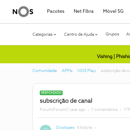
Pacotes
Net Fibra
Móvel 5G
Grupos
As
Categorias
Centro de Ajuda
Vishing | Phish
Comunidade
APPs
NOS Play
subscrição de c
RESPONDIDO
subscrição de canal
Forum|Forum|1 year ago
7 comentários
179
Ovolopes
Kilobyte