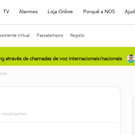
TV
Alarmes
Loja Online
Porquê a NOS
Aju
sistente Virtual
Passatempos
Registo
ing através de chamadas de voz internacionais/nacionais
anal
 visualizações