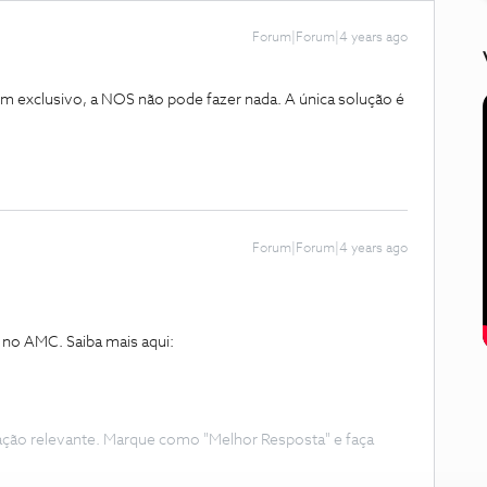
Forum|Forum|4 years ago
m exclusivo, a NOS não pode fazer nada. A única solução é
Forum|Forum|4 years ago
el no AMC. Saiba mais aqui:
ação relevante. Marque como "Melhor Resposta" e faça