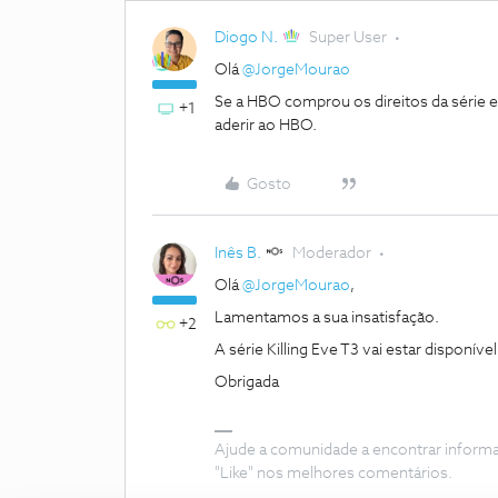
Diogo N.
Super User
Olá
@JorgeMourao
Se a HBO comprou os direitos da série e
+1
aderir ao HBO.
Gosto
Inês B.
Moderador
Olá
@JorgeMourao
,
Lamentamos a sua insatisfação.
+2
A série Killing Eve T3 vai estar disponív
Obrigada
Ajude a comunidade a encontrar inform
"Like" nos melhores comentários.