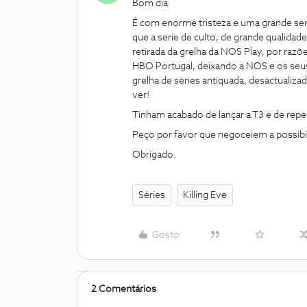
Bom dia
É com enorme tristeza e uma grande sen
que a serie de culto, de grande qualidad
retirada da grelha da NOS Play, por razõ
HBO Portugal, deixando a NOS e os seus
grelha de séries antiquada, desactualiza
ver!
Tinham acabado de lançar a T3 e de repent
Peço por favor que negoceiem a possibi
Obrigado.
Séries
Killing Eve
Gosto
2 Comentários