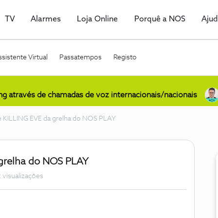
TV
Alarmes
Loja Online
Porquê a NOS
Aju
sistente Virtual
Passatempos
Registo
ing através de chamadas de voz internacionais/nacionais
ie KILLING EVE da grelha do NOS PLAY
 grelha do NOS PLAY
 visualizações