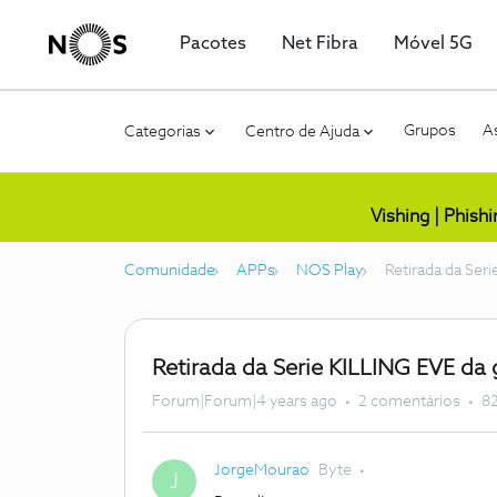
Pacotes
Net Fibra
Móvel 5G
Grupos
As
Categorias
Centro de Ajuda
Vishing | Phish
Comunidade
APPs
NOS Play
Retirada da Ser
Retirada da Serie KILLING EVE da
Forum|Forum|4 years ago
2 comentários
82
JorgeMourao
Byte
J