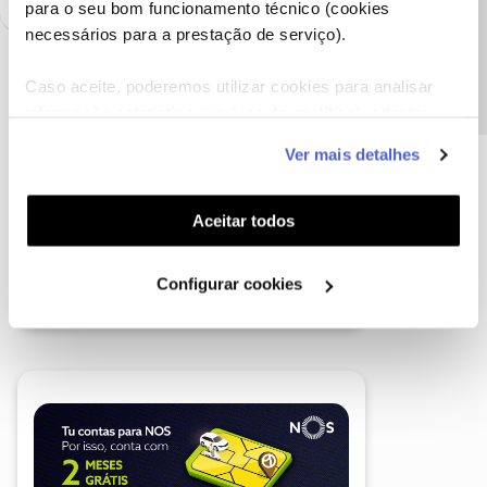
Precisa de ajuda?
para o seu bom funcionamento técnico (cookies
necessários para a prestação de serviço).
Caso aceite, poderemos utilizar cookies para analisar
informação estatística (cookies de analítica), adaptar
este serviço às suas preferências e apresentar-lhe
Ver mais detalhes
funcionalidades (cookies de personalização e
funcionalidade) e adaptar anúncios aos seus interesses
(cookies de publicidade personalizada). Pode gerir a
Aceitar todos
utilização dos cookies clicando em "
Configurar
Cookies
".
Configurar cookies
A poupança que COMBINA