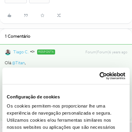
1 Comentário
Tiago C.
RESPOSTA
Forum|Forum|6 years ago
Olá
@Titan
,
De momento não temos novidades. Sugerimos que fique atento
às estreias
nesta
página.
Ajude a comunidade a encontrar informação relevante. Marque
Configuração de cookies
como "Melhor Resposta" e faça "Like" nos melhores comentários.
Os cookies permitem-nos proporcionar lhe uma
experiência de navegação personalizada e segura.
Utilizamos cookies e/ou ferramentas similares nos
nossos websites ou aplicações que são necessários