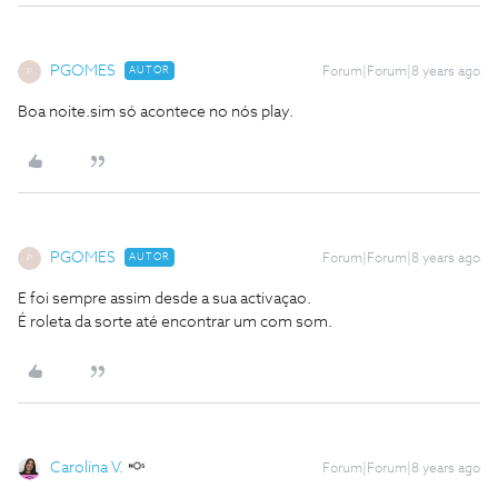
PGOMES
AUTOR
Forum|Forum|8 years ago
P
Boa noite.sim só acontece no nós play.
PGOMES
AUTOR
Forum|Forum|8 years ago
P
E foi sempre assim desde a sua activaçao.
É roleta da sorte até encontrar um com som.
Carolina V.
Forum|Forum|8 years ago