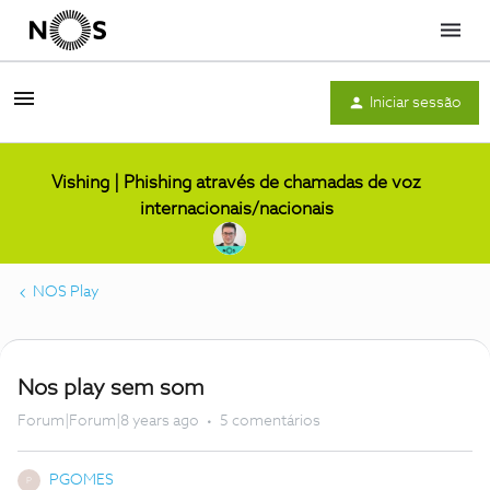
Menu
Iniciar sessão
Vishing | Phishing através de chamadas de voz
internacionais/nacionais
NOS Play
Nos play sem som
Forum|Forum|8 years ago
5 comentários
PGOMES
P