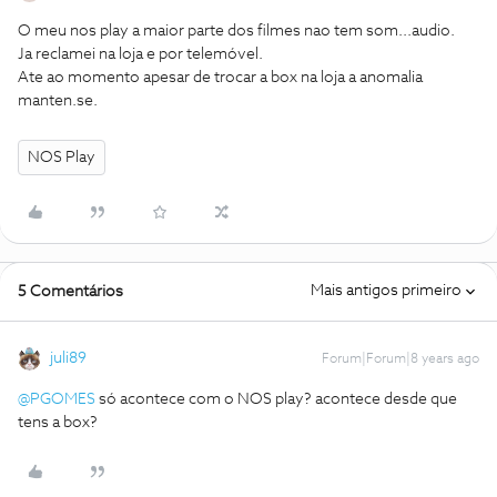
O meu nos play a maior parte dos filmes nao tem som...audio.
Ja reclamei na loja e por telemóvel.
Ate ao momento apesar de trocar a box na loja a anomalia
manten.se.
NOS Play
Mais antigos primeiro
5 Comentários
juli89
Forum|Forum|8 years ago
@PGOMES
só acontece com o NOS play? acontece desde que
tens a box?