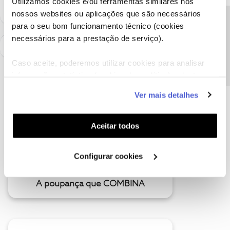
Utilizamos cookies e/ou ferramentas similares nos
nossos websites ou aplicações que são necessários
Precisa de ajuda?
para o seu bom funcionamento técnico (cookies
necessários para a prestação de serviço).
Caso aceite, poderemos utilizar cookies para analisar
informação estatística (cookies de analítica), adaptar
este serviço às suas preferências e apresentar-lhe
Ver mais detalhes
funcionalidades (cookies de personalização e
funcionalidade) e adaptar anúncios aos seus interesses
(cookies de publicidade personalizada). Pode gerir a
Aceitar todos
utilização dos cookies clicando em "
Configurar
Cookies
".
Configurar cookies
A poupança que COMBINA