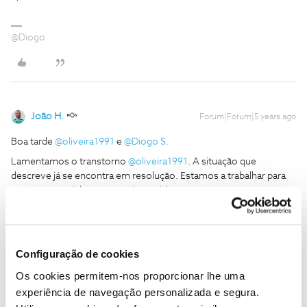
@Diogo
João H.
Forum|Forum|5 years ago
Boa tarde
@oliveira1991
e
@Diogo S.
Lamentamos o transtorno
@oliveira1991
. A situação que
descreve já se encontra em resolução. Estamos a trabalhar para
repor o conteúdo com a maior rapidez.
Agradecemos a compreensão.
Ajude a comunidade a encontrar informação relevante. Marque
Configuração de cookies
como "Melhor Resposta" e faça "Like" nos melhores comentários.
Os cookies permitem-nos proporcionar lhe uma
Siga os perfis da moderação, através da opção "Seguir", para estar
experiência de navegação personalizada e segura.
sempre a par das ultimas novidades.