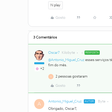
N play
Gosto
3 Comentários
Oscar7
Kilobyte
RESPOSTA
@Antonio_Miguel_Cruz
esses serviços tê
fim do mês.
+2
2 pessoas gostaram
A
Gosto
Antonio_Miguel_Cruz
Byte
AUTOR
A
Obrigado, Oscar7,