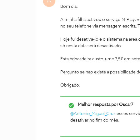
A
Bom dia,
A minha filha activou o serviço N-Play,
no seu telefone via mensagem escrita. 
Hoje fui desativa-lo e o sistema na área 
só nesta data será desactivado.
Esta brincadeira custou-me 7,5€ em set
Pergunto se não existe a possibilidade 
Obrigado.
Melhor resposta por
Oscar7
@Antonio_Miguel_Cruz
esses serviç
desativar no fim do mês.