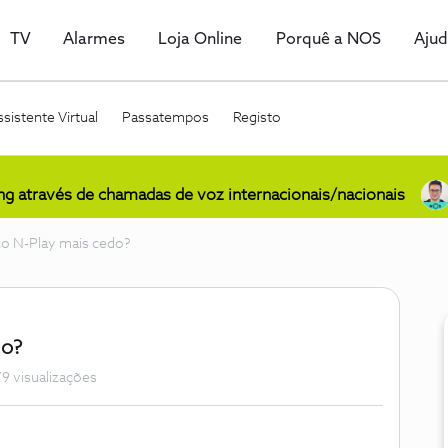
TV
Alarmes
Loja Online
Porquê a NOS
Aju
sistente Virtual
Passatempos
Registo
ing através de chamadas de voz internacionais/nacionais
ço N-Play mais cedo?
do?
9 visualizações