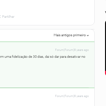
Partilhar
Mais antigos primeiro
Forum|Forum|8 years ago
m uma fidelização de 30 dias, dai só dar para desativar no
Forum|Forum|8 years ago