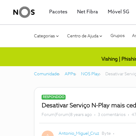
Pacotes
Net Fibra
Móvel 5G
Grupos
As
Categorias
Centro de Ajuda
Vishing | Phish
Comunidade
APPs
NOS Play
Desativar Servi
RESPONDIDO
Desativar Serviço N-Play mais ce
Forum|Forum|8 years ago
3 comentários
47
Antonio_Miguel_Cruz
Byte