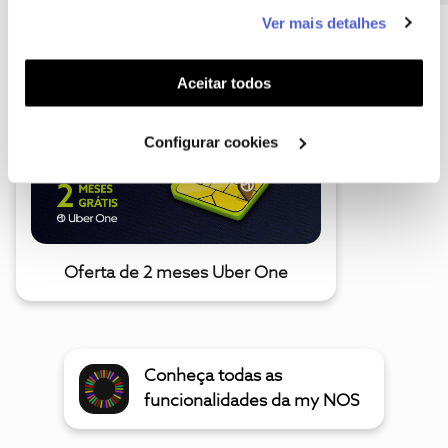
este serviço às suas preferências e apresentar-lhe
Ver mais detalhes
funcionalidades (cookies de personalização e
A poupança que COMBINA
funcionalidade) e adaptar anúncios aos seus interesses
(cookies de publicidade personalizada). Pode gerir a
Aceitar todos
utilização dos cookies clicando em "
Configurar
Cookies
".
Configurar cookies
Oferta de 2 meses Uber One
Conheça todas as
funcionalidades da my NOS