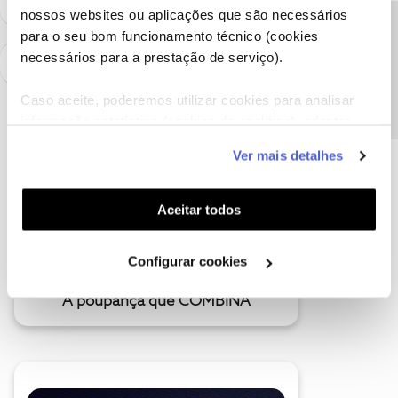
nossos websites ou aplicações que são necessários
Precisa de ajuda?
para o seu bom funcionamento técnico (cookies
necessários para a prestação de serviço).
Caso aceite, poderemos utilizar cookies para analisar
informação estatística (cookies de analítica), adaptar
este serviço às suas preferências e apresentar-lhe
Ver mais detalhes
funcionalidades (cookies de personalização e
funcionalidade) e adaptar anúncios aos seus interesses
(cookies de publicidade personalizada). Pode gerir a
Aceitar todos
utilização dos cookies clicando em "
Configurar
Cookies
".
Configurar cookies
A poupança que COMBINA