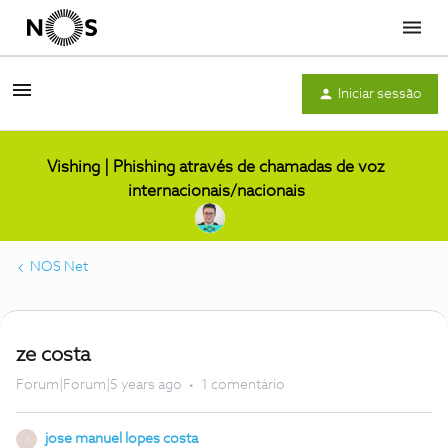
Menu
Iniciar sessão
Vishing | Phishing através de chamadas de voz
internacionais/nacionais
NOS Net
ze costa
Forum|Forum|5 years ago
1 comentário
jose manuel lopes costa
J