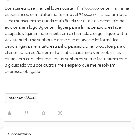
bom dia eu josé manuel lopes costa nif. nºxxxxxxx ontem a minha
esposa ficou sem plafon no telemovel 96xxxxxx mandaram logo
uma mensagem se queria mais 3g ela regeitou e voc~es pimba
adicionaram logo 3g ontem liguei para a linha de apoio estavam
ocupados ligaram hoje rejeitaram a chamada a seguir liguei outra
vez atendei uma senhora e disse que estava se imformática
depois ligavam é muito estranho para adicionar produtos para o
cliente nunca estão sem informática para resolver problemas
estão sem com eles mas meus senhores se me facturarem este
3 g cuidado vou por outros meis espero que me resolvam
depressa obrigado
Internet Móvel
1 Comentário