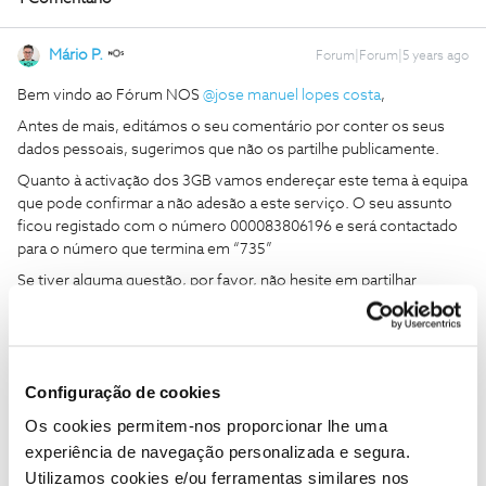
Mário P.
Forum|Forum|5 years ago
Bem vindo ao Fórum NOS
@jose manuel lopes costa
,
Antes de mais, editámos o seu comentário por conter os seus
dados pessoais, sugerimos que não os partilhe publicamente.
Quanto à activação dos 3GB vamos endereçar este tema à equipa
que pode confirmar a não adesão a este serviço. O seu assunto
ficou registado com o número 000083806196 e será contactado
para o número que termina em “735”
Se tiver alguma questão, por favor, não hesite em partilhar
connosco.
Obrigado.
Configuração de cookies
Os cookies permitem-nos proporcionar lhe uma
Ajude a comunidade a encontrar informação relevante. Marque
como "Melhor Resposta" e faça "Like" nos melhores comentários.
experiência de navegação personalizada e segura.
Utilizamos cookies e/ou ferramentas similares nos