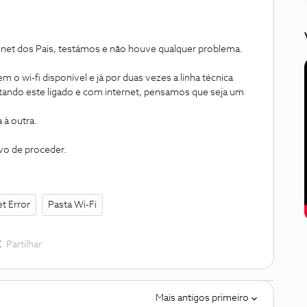
et dos Pais, testámos e não houve qualquer problema.
o wi-fi disponível e já por duas vezes a linha técnica
stando este ligado e com internet, pensamos que seja um
 à outra.
o de proceder.
t Error
Pasta Wi-Fi
Partilhar
Mais antigos primeiro