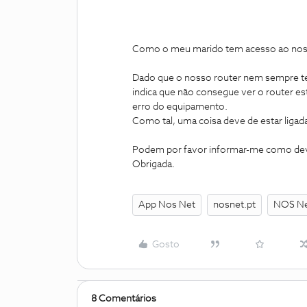
Como o meu marido tem acesso ao nosn
Dado que o nosso router nem sempre tem 
indica que não consegue ver o router e
erro do equipamento.
Como tal, uma coisa deve de estar ligada
Podem por favor informar-me como dev
Obrigada.
App Nos Net
nosnet.pt
NOS Ne
Gosto
8 Comentários