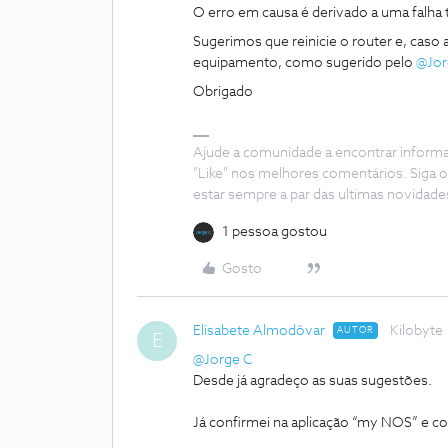
O erro em causa é derivado a uma falha
Sugerimos que reinicie o router e, caso a
equipamento, como sugerido pelo
@Jor
Obrigado
Ajude a comunidade a encontrar inform
"Like" nos melhores comentários. Siga o
estar sempre a par das ultimas novidade
1 pessoa gostou
Gosto
Elisabete Almodôvar
Kilobyte
AUTOR
E
@Jorge C
Desde já agradeço as suas sugestões.
Já confirmei na aplicação “my NOS” e co