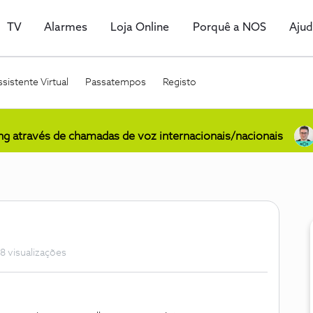
TV
Alarmes
Loja Online
Porquê a NOS
Aju
sistente Virtual
Passatempos
Registo
ing através de chamadas de voz internacionais/nacionais
8 visualizações