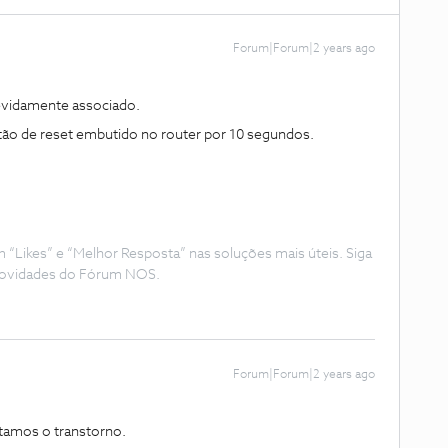
Forum|Forum|2 years ago
devidamente associado.
otão de reset embutido no router por 10 segundos.
Likes” e “Melhor Resposta” nas soluções mais úteis. Siga
e novidades do Fórum NOS.
Forum|Forum|2 years ago
amos o transtorno.