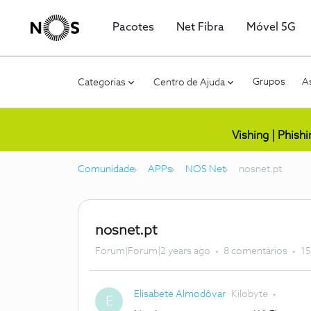
Pacotes
Net Fibra
Móvel 5G
Grupos
As
Categorias
Centro de Ajuda
Vishing | Phish
Comunidade
APPs
NOS Net
nosnet.pt
nosnet.pt
Forum|Forum|2 years ago
8 comentários
15
Elisabete Almodôvar
Kilobyte
E