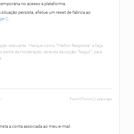
 temporária no acesso à plataforma.
 situação persista, efetue um reset de fábrica ao
ge C
.
ação relevante. Marque como "Melhor Resposta" e faça
s perfis da moderação, através da opção "Seguir", para
s.
Forum|Forum|2 years ago
nsta a conta associada ao meu e-mail.