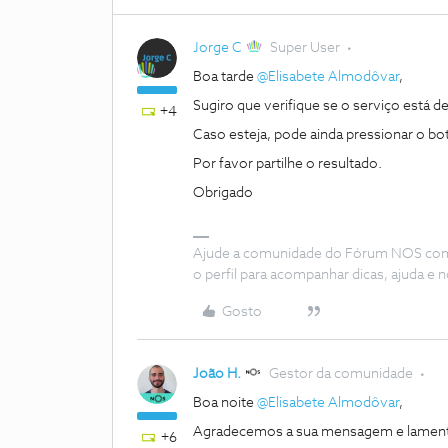
Jorge C
Super User
Boa tarde
@Elisabete Almodôvar
,
Sugiro que verifique se o serviço está 
+4
Caso esteja, pode ainda pressionar o b
Por favor partilhe o resultado.
Obrigado
Ajude a comunidade do Fórum NOS com “
o perfil para acompanhar dicas, ajuda 
Gosto
João H.
Gestor da comunidade
Boa noite
@Elisabete Almodôvar
,
Agradecemos a sua mensagem e lament
+6