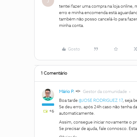
J
tentei fazer uma compra na loja online
erro e minha encomenda está aguardan
também não posso cancelá-lo para fazer
minha conta.
Gosto
1 Comentário
Mário P.
Gestor da comunidade
Boa tarde
@JOSE RODRIGUEZ 17
, seja
Se deu erro, após 24h caso não tenha 
+6
automaticamente.
Assim, consegue iniciar novamente o p
Se precisar de ajuda, fale connosco. Est