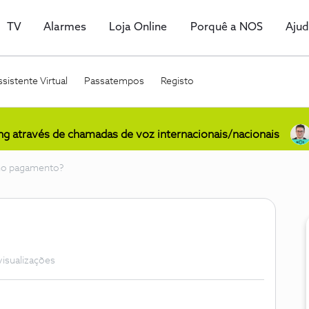
TV
Alarmes
Loja Online
Porquê a NOS
Aju
sistente Virtual
Passatempos
Registo
ing através de chamadas de voz internacionais/nacionais
o no pagamento?
visualizações