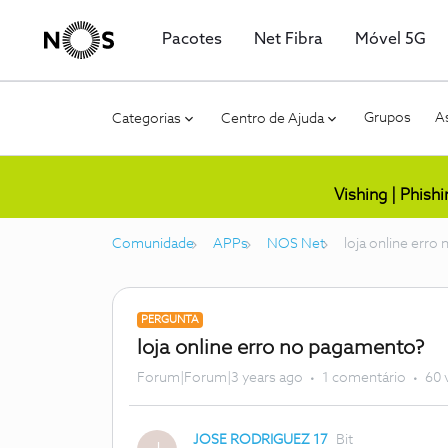
Pacotes
Net Fibra
Móvel 5G
Grupos
As
Categorias
Centro de Ajuda
Vishing | Phish
Comunidade
APPs
NOS Net
loja online err
PERGUNTA
loja online erro no pagamento?
Forum|Forum|3 years ago
1 comentário
60 
JOSE RODRIGUEZ 17
Bit