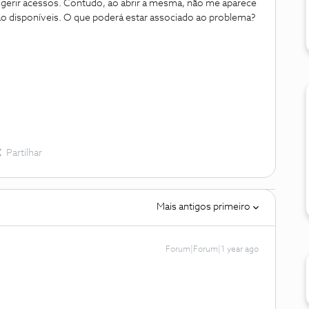
 gerir acessos. Contudo, ao abrir a mesma, não me aparece
ão disponíveis. O que poderá estar associado ao problema?
Partilhar
Mais antigos primeiro
Forum|Forum|1 year ago