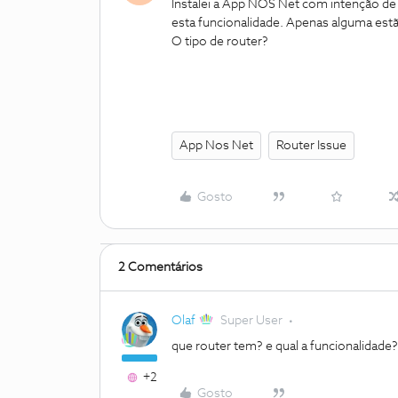
Instalei a App NOS Net com intenção de
esta funcionalidade. Apenas alguma est
O tipo de router?
App Nos Net
Router Issue
Gosto
2 Comentários
Olaf
Super User
que router tem? e qual a funcionalidade?
+2
Gosto