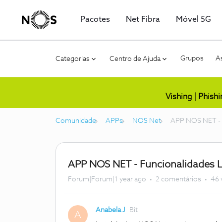
Pacotes
Net Fibra
Móvel 5G
Grupos
As
Categorias
Centro de Ajuda
Vishing | Phish
Comunidade
APPs
NOS Net
APP NOS NET - F
APP NOS NET - Funcionalidades 
Forum|Forum|1 year ago
2 comentários
46 
Anabela J
Bit
A