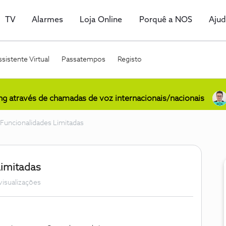
TV
Alarmes
Loja Online
Porquê a NOS
Aju
sistente Virtual
Passatempos
Registo
ing através de chamadas de voz internacionais/nacionais
uncionalidades Limitadas
Limitadas
visualizações