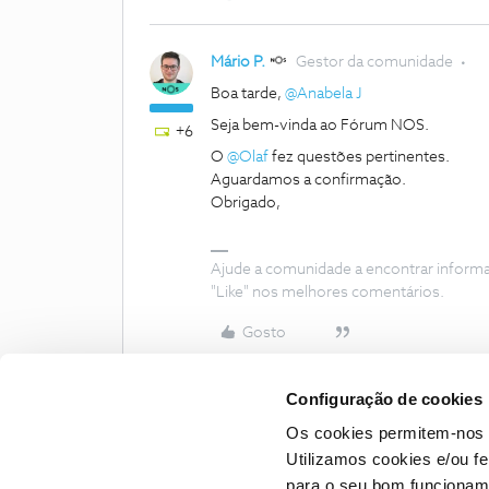
Mário P.
Gestor da comunidade
Boa tarde, ​
@Anabela J
Seja bem-vinda ao Fórum NOS.
+6
O ​
@Olaf
fez questões pertinentes.
Aguardamos a confirmação.
Obrigado,
Ajude a comunidade a encontrar inform
"Like" nos melhores comentários.
Gosto
Configuração de cookies
Os cookies permitem-nos 
Utilizamos cookies e/ou f
para o seu bom funcioname