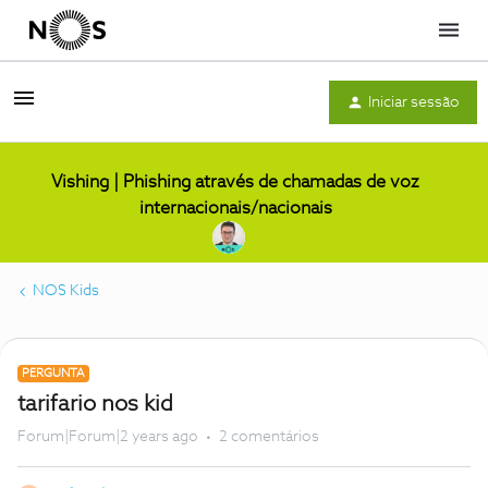
Menu
Iniciar sessão
Vishing | Phishing através de chamadas de voz
internacionais/nacionais
NOS Kids
PERGUNTA
tarifario nos kid
Forum|Forum|2 years ago
2 comentários