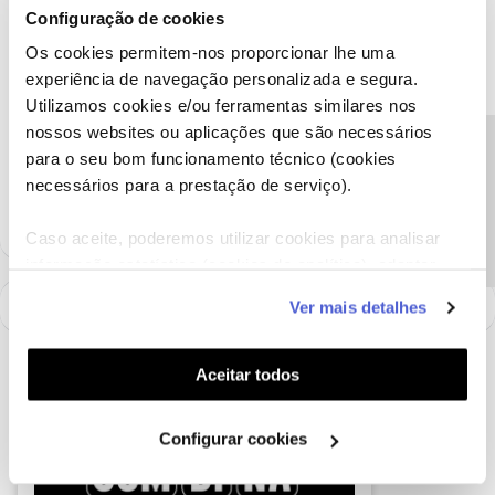
Configuração de cookies
favor, se o cartão funciona devidamente num smartphone.
Os cookies permitem-nos proporcionar lhe uma
Obrigado
experiência de navegação personalizada e segura.
Utilizamos cookies e/ou ferramentas similares nos
Ajude a comunidade a encontrar informação relevante. Marque
nossos websites ou aplicações que são necessários
como "Melhor Resposta" e faça "Like" nos melhores comentários.
Precisa de ajuda?
para o seu bom funcionamento técnico (cookies
Siga os perfis da moderação, através da opção "Seguir", para estar
necessários para a prestação de serviço).
sempre a par das ultimas novidades.
Caso aceite, poderemos utilizar cookies para analisar
informação estatística (cookies de analítica), adaptar
este serviço às suas preferências e apresentar-lhe
Ver mais detalhes
funcionalidades (cookies de personalização e
funcionalidade) e adaptar anúncios aos seus interesses
(cookies de publicidade personalizada). Pode gerir a
Aceitar todos
utilização dos cookies clicando em "
Configurar
Cookies
".
Configurar cookies