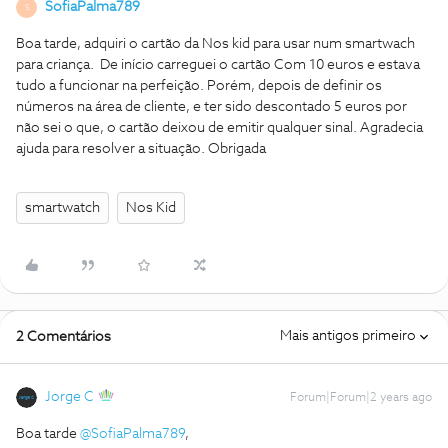
SofiaPalma789
S
Boa tarde, adquiri o cartão da Nos kid para usar num smartwach
para criança. De início carreguei o cartão Com 10 euros e estava
tudo a funcionar na perfeição. Porém, depois de definir os
números na área de cliente, e ter sido descontado 5 euros por
não sei o que, o cartão deixou de emitir qualquer sinal. Agradecia
ajuda para resolver a situação. Obrigada
smartwatch
Nos Kid
Mais antigos primeiro
2 Comentários
Jorge C
Forum|Forum|2 years ago
Boa tarde
@SofiaPalma789
,