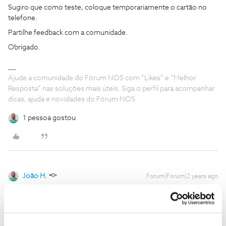
Sugiro que como teste, coloque temporariamente o cartão no
telefone.
Partilhe feedback com a comunidade.
Obrigado.
Ajude a comunidade do Fórum NOS com “Likes” e “Melhor
Resposta” nas soluções mais úteis. Siga o perfil para acompanhar
dicas, ajuda e novidades do Fórum NOS.
1 pessoa gostou
João H.
Forum|Forum|2 years ago
Boa tarde
@SofiaPalma789
,
Agradecemos a sua mensagem.
O
@Jorge C
partilhou uma boa recomendação. Detalhe-nos, por