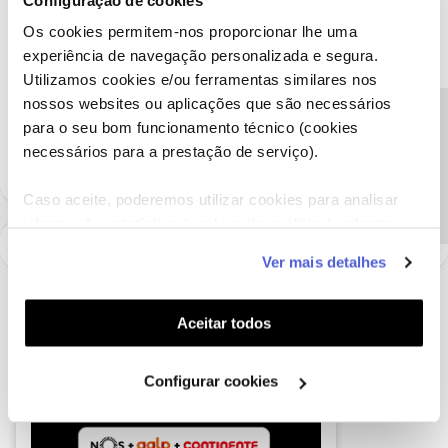
Obrigada.
Os cookies permitem-nos proporcionar lhe uma
experiência de navegação personalizada e segura.
Ajude a comunidade a encontrar informação relevante. Marque
Utilizamos cookies e/ou ferramentas similares nos
como "Melhor Resposta" e faça "Like" nos melhores comentários.
nossos websites ou aplicações que são necessários
Siga os perfis da moderação, através da opção "Seguir", para estar
Precisa de ajuda?
para o seu bom funcionamento técnico (cookies
sempre a par das últimas novidades.
necessários para a prestação de serviço).
Caso aceite, poderemos utilizar cookies para analisar
informação estatística (cookies de analítica), adaptar
este serviço às suas preferências e apresentar-lhe
Ver mais detalhes
funcionalidades (cookies de personalização e
funcionalidade) e adaptar anúncios aos seus interesses
(cookies de publicidade personalizada). Pode gerir a
Aceitar todos
utilização dos cookies clicando em "
Configurar
Cookies
".
Configurar cookies