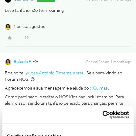
Esse tarifário não tem roaming
1 pessoa gostou
Rafaela F.
Forum|Forum|1 month ago
Boa noite, ​
@José António Pimenta Abreu
. Seja bem-vindo ao
Fórum NOS. 😊
Agradecemos a sua mensagem e a ajuda do ​
@Guimas
.
Como partilhado, o tarifário NOS Kids não inclui roaming. Para
além disso, sendo um tarifário pensado para crianças, permite
comunicações exclusivamente para 20 números selecionados.
Saiba mais sobre o tarifário NOS Kids em:
Se surgir mais alguma questão, partilhe com a comunidade.
Teremos gosto em ajudar.
Configuração de cookies