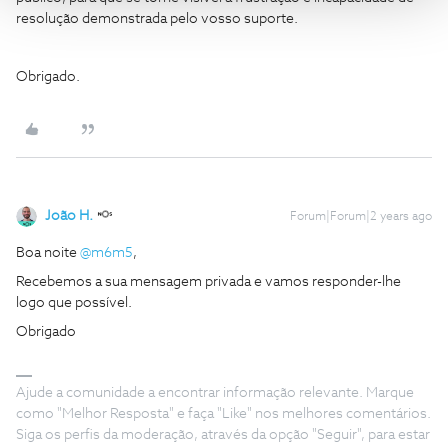
resolução demonstrada pelo vosso suporte.
Obrigado.
João H.
Forum|Forum|2 years ago
Boa noite
@m6m5
,
Recebemos a sua mensagem privada e vamos responder-lhe
logo que possível.
Obrigado
Ajude a comunidade a encontrar informação relevante. Marque
como "Melhor Resposta" e faça "Like" nos melhores comentários.
Siga os perfis da moderação, através da opção "Seguir", para estar