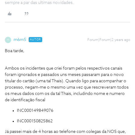
sempre a par das ultimas novidades.
m6m5
AUTOR
Forum|Forum|2 years ago
M
Boa tarde,
Ambos os incidentes que criei foram pelos respectivos canais
foram ignorados e passados uns meses passaram para o novo
titular do cartão (uma tal Thais). Quando ligo para acompanhar o
processo, negam-me o mesmo uma vez que rescreveram todos
os meus dados com os da tal Thais, includindo nome e numero
de identificação fiscal
INC000149849076
INC000150825862
Já passei mais de 4 horas ao telefone com colegas da NOS que,