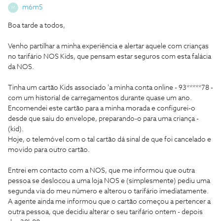
m6m5
M
Boa tarde a todos,
Venho partilhar a minha experiência e alertar aquele com crianças
no tarifário NOS Kids, que pensam estar seguros com esta falácia
da NOS.
Tinha um cartão Kids associado 'a minha conta online - 93*****78 -
com um historial de carregamentos durante quase um ano.
Encomendei este cartão para a minha morada e configurei-o
desde que saiu do envelope, preparando-o para uma criança -
(kid).
Hoje, o telemóvel com o tal cartão dá sinal de que foi cancelado e
movido para outro cartão.
Entrei em contacto com a NOS, que me informou que outra
pessoa se deslocou a uma loja NOS e (simplesmente) pediu uma
segunda via do meu número e alterou o tarifário imediatamente.
A agente ainda me informou que o cartão começou a pertencer a
outra pessoa, que decidiu alterar o seu tarifário ontem - depois