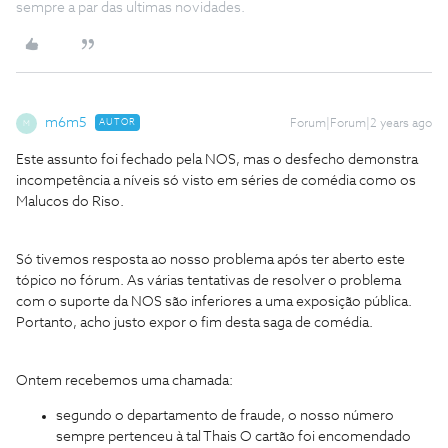
sempre a par das ultimas novidades.
m6m5
AUTOR
Forum|Forum|2 years ago
M
Este assunto foi fechado pela NOS, mas o desfecho demonstra
incompetência a níveis só visto em séries de comédia como os
Malucos do Riso.
Só tivemos resposta ao nosso problema após ter aberto este
tópico no fórum. As várias tentativas de resolver o problema
com o suporte da NOS são inferiores a uma exposição pública.
Portanto, acho justo expor o fim desta saga de comédia.
Ontem recebemos uma chamada:
segundo o departamento de fraude, o nosso número
sempre pertenceu à tal Thais O cartão foi encomendado