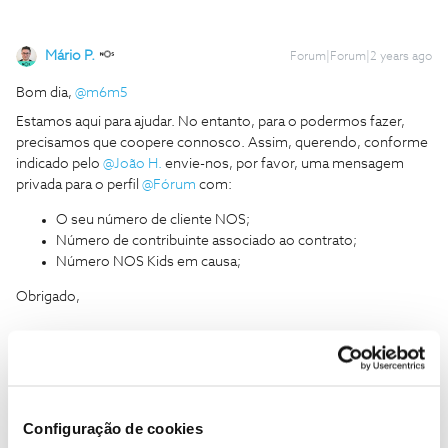
Mário P.
Forum|Forum|2 years ago
Bom dia,
@m6m5
Estamos aqui para ajudar. No entanto, para o podermos fazer,
precisamos que coopere connosco. Assim, querendo, conforme
indicado pelo
@João H.
envie-nos, por favor, uma mensagem
privada para o perfil
@Fórum
com:
O seu número de cliente NOS;
Número de contribuinte associado ao contrato;
Número NOS Kids em causa;
Obrigado,
Ajude a comunidade a encontrar informação relevante. Marque
como "Melhor Resposta" e faça "Like" nos melhores comentários.
Configuração de cookies