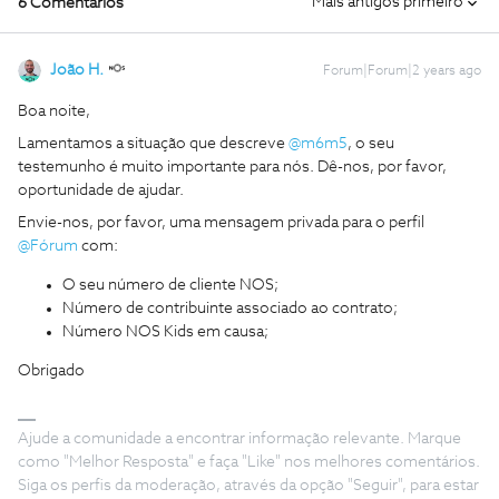
Mais antigos primeiro
6 Comentários
João H.
Forum|Forum|2 years ago
Boa noite,
Lamentamos a situação que descreve
@m6m5
, o seu
testemunho é muito importante para nós. Dê-nos, por favor,
oportunidade de ajudar.
Envie-nos, por favor, uma mensagem privada para o perfil
@Fórum
com:
O seu número de cliente NOS;
Número de contribuinte associado ao contrato;
Número NOS Kids em causa;
Obrigado
Ajude a comunidade a encontrar informação relevante. Marque
como "Melhor Resposta" e faça "Like" nos melhores comentários.
Siga os perfis da moderação, através da opção "Seguir", para estar