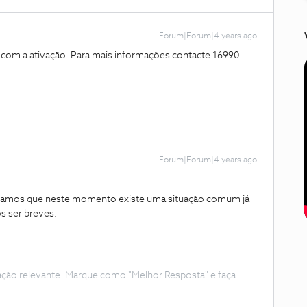
Forum|Forum|4 years ago
 com a ativação. Para mais informações contacte 16990
Forum|Forum|4 years ago
mamos que neste momento existe uma situação comum já
s ser breves.
ação relevante. Marque como "Melhor Resposta" e faça