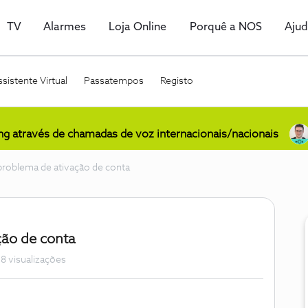
TV
Alarmes
Loja Online
Porquê a NOS
Aju
sistente Virtual
Passatempos
Registo
ing através de chamadas de voz internacionais/nacionais
problema de ativação de conta
ção de conta
8 visualizações