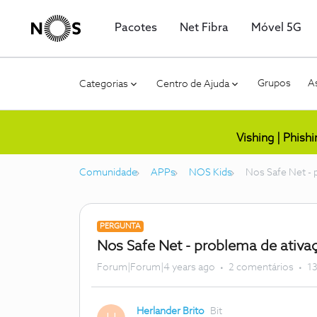
Pacotes
Net Fibra
Móvel 5G
Grupos
As
Categorias
Centro de Ajuda
Vishing | Phish
Comunidade
APPs
NOS Kids
Nos Safe Net - 
PERGUNTA
Nos Safe Net - problema de ativa
Forum|Forum|4 years ago
2 comentários
13
Herlander Brito
Bit