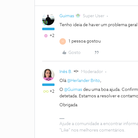
Guimas
Super User
Tenho ideia de haver um problema geral
+2
1 pessoa gostou
H
Gosto
Inês B.
Moderador
Olá
@Herlander Brito
,
O
@Guimas
deu uma boa ajuda. Confir
+2
detetada. Estamos a resolver e contamo
Obrigada
Ajude a comunidade a encontrar inform
"Like" nos melhores comentários.