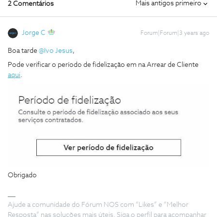
Mais antigos primeiro
2 Comentários
Jorge C
Forum|Forum|3 years ago
Boa tarde
@Ivo Jesus
,
Pode verificar o período de fidelização em na Arrear de Cliente
aqui
.
Obrigado
Ajude a comunidade do Fórum NOS com “Likes” e “Melhor
Resposta” nas soluções mais úteis. Siga o perfil para acompanhar