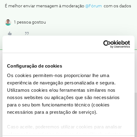
É melhor enviar mensagem à moderação
@Fórum
com os dados
1 pessoa gostou
David Cabanas
AUTOR
Forum|Forum|1 year ago
D
Configuração de cookies
Obrigado.
Os cookies permitem-nos proporcionar lhe uma
experiência de navegação personalizada e segura.
Utilizamos cookies e/ou ferramentas similares nos
nossos websites ou aplicações que são necessários
Precisa de ajuda?
para o seu bom funcionamento técnico (cookies
necessários para a prestação de serviço).
Mário P.
Forum|Forum|1 year ago
Boa tarde,
@David Cabanas
.
Caso aceite, poderemos utilizar cookies para analisar
@Olaf
deu uma boa ajuda.
informação estatística (cookies de analítica), adaptar
Envie-nos, por favor, uma mensagem privada para o perfil