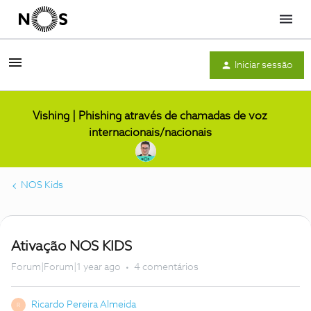
Menu
Iniciar sessão
Vishing | Phishing através de chamadas de voz
internacionais/nacionais
NOS Kids
Ativação NOS KIDS
Forum|Forum|1 year ago
4 comentários
Ricardo Pereira Almeida
R