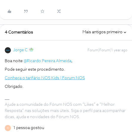
Mais antigos primeiro
4 Comentários
Jorge C
Forum|Forum|1 year ago
Boa noite ​
@Ricardo Pereira Almeida
,
Pode seguir este procedimento.
Conheça o tarifário NOS Kids | Forum NOS
Obrigado.
Ajude a comunidade do Fórum NOS com “Likes” e “Melhor
Resposta” nas soluções mais úteis. Siga o perfil para acompanhar
dicas, ajuda e novidades do Fórum NOS.
1 pessoa gostou
R