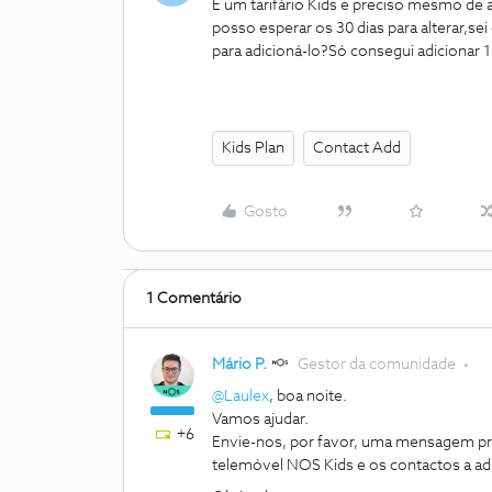
É um tarifário Kids e preciso mesmo de
posso esperar os 30 dias para alterar,se
para adicioná-lo?
Só consegui adicionar 1
Kids Plan
Contact Add
Gosto
1 Comentário
Mário P.
Gestor da comunidade
@Laulex
, boa noite.
Vamos ajudar.
+6
Envie-nos, por favor, uma mensagem pr
telemóvel NOS Kids e os contactos a adi