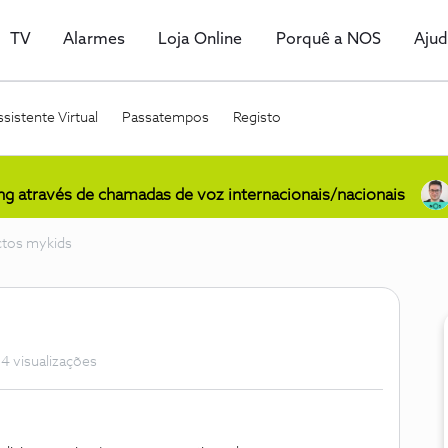
TV
Alarmes
Loja Online
Porquê a NOS
Aju
sistente Virtual
Passatempos
Registo
ing através de chamadas de voz internacionais/nacionais
ctos mykids
4 visualizações