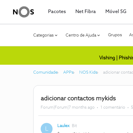
Pacotes
Net Fibra
Móvel 5G
Grupos
As
Categorias
Centro de Ajuda
Vishing | Phish
Comunidade
APPs
NOS Kids
adicionar conta
adicionar contactos mykids
Forum|Forum|7 months ago
1 comentário
5
Laulex
Bit
L