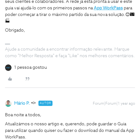
seus clientes e colaboradores. A rede já está pronta a usar e este
guia vai ajudá-lo com os primeiros passos na
App WorkPass
para
poder começar a tirar o máximo partido da sua nova solução.😊🌃
🏭
Obrigado,
Ajude a comunidade a encontrar informação relevante. Marque
como "Melhor Resposta" e faça "Like" nos melhores comentários.
1 pessoa gostou
Mário P.
AUTOR
Forum|Forum|1 year ago
Boa noite a todos,
Atualizámos o nosso artigo e, querendo, pode guardar o Guia
para utilizar quando quiser ou fazer o download do manual da App
WorkPass.