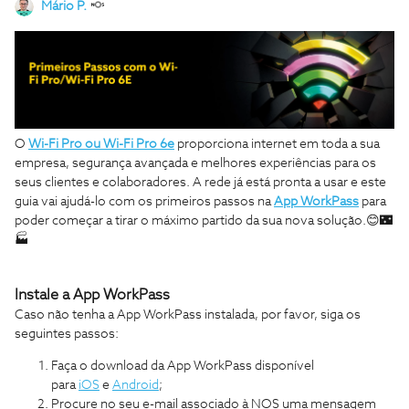
Mário P.
O
Wi-Fi Pro ou Wi-Fi Pro 6e
proporciona internet em toda a sua
empresa, segurança avançada e melhores experiências para os
seus clientes e colaboradores. A rede já está pronta a usar e este
guia vai ajudá-lo com os primeiros passos na
App WorkPass
para
poder começar a tirar o máximo partido da sua nova solução.😊🌃
🏭
Instale a App WorkPass
Caso não tenha a App WorkPass instalada, por favor, siga os
seguintes passos:
Faça o download da App WorkPass disponível
para
iOS
e
Android
;
Procure no seu e-mail associado à NOS uma mensagem