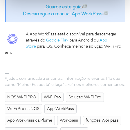
Guarde este guia
Descarregue o manual App WorkPass
A App WorkPass está disponível para descarregar
através do
Google Play
para Android ou
App
Store
para iOS. Conheça melhor a solução Wi-Fi Pro
em:
Ajude a comunidade a encontrar informação relevante. Marque
como "Melhor Resposta" e faça "Like" nos melhores comentários.
NOS Wi-Fi PRO
Wi-Fi Pro
Solução Wi-Fi Pro
Wi-Fi Pro da NOS
App WorkPass
App WorkPass da Plume
Workpass
funções Worlpass