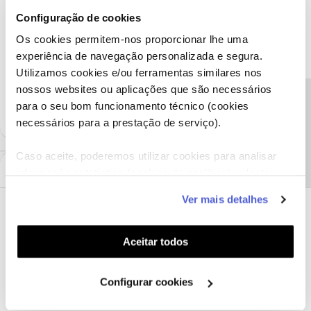
Voz Fixa NOS Central Pro
Equipamentos NOS Central Pro
Configuração de cookies
Solução Voz Fixa
Telefone sem fios Yealink W73P
Os cookies permitem-nos proporcionar lhe uma
experiência de navegação personalizada e segura.
Yealink W73P
Utilizamos cookies e/ou ferramentas similares nos
nossos websites ou aplicações que são necessários
2 pessoas gostaram
Precisa de ajuda?
para o seu bom funcionamento técnico (cookies
necessários para a prestação de serviço).
Caso aceite, poderemos utilizar cookies para analisar
1 Comentário
informação estatística (cookies de analítica), adaptar
este serviço às suas preferências e apresentar-lhe
Ver mais detalhes
funcionalidades (cookies de personalização e
Rafaela F.
AUTOR
Forum|Forum|4 months ago
funcionalidade) e adaptar anúncios aos seus interesses
Bom dia a todos, 😊
(cookies de publicidade personalizada). Pode gerir a
Aceitar todos
O telefone sem fios
Yealink W73P
é um dos equipamentos
utilização dos cookies clicando em "
Configurar
dedicados aos clientes NOS Central Pro.
Cookies
".
Configurar cookies
Conheça, neste artigo, todas as caraterísticas e descarregue o
manual de utilização, se precisar.