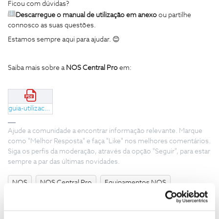
Ficou com dúvidas?
Descarregue o
manual de utilização
em anexo
ou partilhe
connosco as suas questões.
Estamos sempre aqui para ajudar. 😊
Saiba mais sobre a
NOS Central Pro
em:
guia-utilizacao-rapida-yealink-w73p.pdf
Ajude a comunidade a encontrar informação relevante. Marque
como "Melhor Resposta" e faça "Like" nos melhores comentários.
Siga os perfis da moderação, através da opção "Seguir", para estar
sempre a par das últimas novidades.
NOS
NOS Central Pro
Equipamentos NOS
NOS Equipamentos
Telefone NOS Central Pro