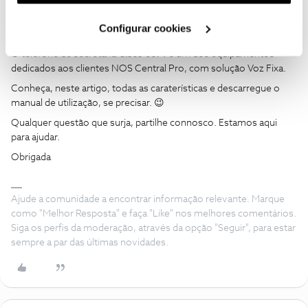
utilização dos cookies clicando em "
Configurar
Rafaela F.
AUTOR
Forum|Forum|4 months ago
Cookies
".
Configurar cookies
Olá a todos, 😊
O telefone de secretária
Cisco 6871
é um dos equipamentos
dedicados aos clientes NOS Central Pro, com solução Voz Fixa.
Conheça, neste artigo, todas as caraterísticas e descarregue o
manual de utilização, se precisar. 😉
Qualquer questão que surja, partilhe connosco. Estamos aqui
para ajudar.
Obrigada
Ajude a comunidade a encontrar informação relevante. Marque
como "Melhor Resposta" e faça "Like" nos melhores comentários.
Siga os perfis da moderação, através da opção "Seguir", para estar
sempre a par das últimas novidades.