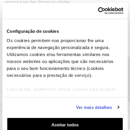
sempre a par das últimas novidades.
NOS Central Pro
Equipamentos NOS
NOS Equipamentos
Telefone NOS Central Pro
Configuração de cookies
Voz Fixa NOS Central Pro
Equipamentos NOS Central Pro
Os cookies permitem-nos proporcionar lhe uma
experiência de navegação personalizada e segura.
Telefone de Secretária Cisco 6871
Cisco 6871
Utilizamos cookies e/ou ferramentas similares nos
nossos websites ou aplicações que são necessários
Telefone de Secretária
Precisa de ajuda?
para o seu bom funcionamento técnico (cookies
Telefone Secretária NOS Central Pro
necessários para a prestação de serviço).
1 pessoa gostou
Caso aceite, poderemos utilizar cookies para analisar
informação estatística (cookies de analítica), adaptar
este serviço às suas preferências e apresentar-lhe
Ver mais detalhes
funcionalidades (cookies de personalização e
funcionalidade) e adaptar anúncios aos seus interesses
1 Comentário
(cookies de publicidade personalizada). Pode gerir a
Aceitar todos