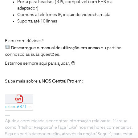
Porta para headset (RJ9, compatível com EHS via
adaptador)
Comuns a telefones IP, incluindo videochamada
Suporta até 10 linhas
Ficou com dúvidas?
Descarregue o
manual de utilização
em anexo
ou partilhe
connosco as suas questões.
Estamos sempre aqui para ajudar. 😊
Saiba mais sobre a
NOS Central Pro
em:
cisco-6871-qsg-mpp.pdf
Ajude a comunidade a encontrar informação relevante. Marque
como "Melhor Resposta" e faça "Like" nos melhores comentários.
Siga os perfis da moderação, através da opção "Seguir", para estar