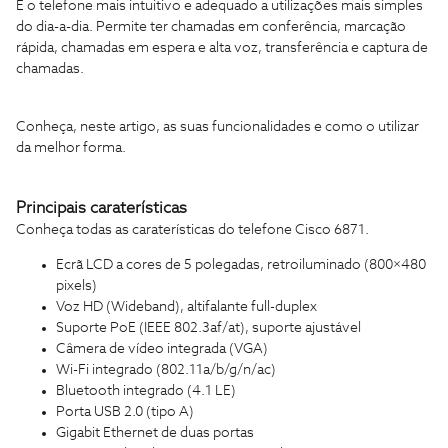
É o telefone mais intuitivo e adequado a utilizações mais simples
do dia-a-dia. Permite ter chamadas em conferência, marcação
rápida, chamadas em espera e alta voz, transferência e captura de
chamadas.
Conheça, neste artigo, as suas funcionalidades e como o utilizar
da melhor forma.
Principais caraterísticas
Conheça todas as caraterísticas do telefone Cisco 6871.
Ecrã LCD a cores de 5 polegadas, retroiluminado (800×480
pixels)
Voz HD (Wideband), altifalante full-duplex
Suporte PoE (IEEE 802.3af/at), suporte ajustável
Câmera de vídeo integrada (VGA)
Wi-Fi integrado (802.11a/b/g/n/ac)
Bluetooth integrado (4.1 LE)
Porta USB 2.0 (tipo A)
Gigabit Ethernet de duas portas