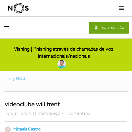
Menu
Iniciar sessão
Vishing | Phishing através de chamadas de voz
internacionais/nacionais
my NOS
videoclube will trent
Forum|Forum|11 months ago
1 comentário
Micaela Castro
M