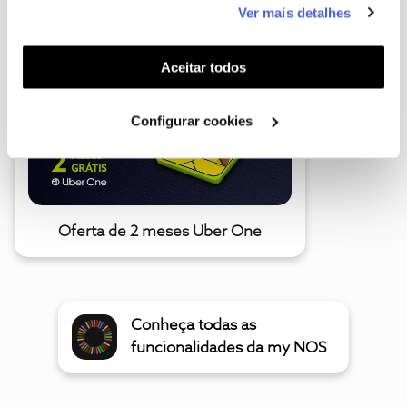
Ver mais detalhes
A poupança que COMBINA
funcionalidades (cookies de personalização e
funcionalidade) e adaptar anúncios aos seus interesses
(cookies de publicidade personalizada). Pode gerir a
Aceitar todos
utilização dos cookies clicando em "
Configurar
Cookies
".
Configurar cookies
Oferta de 2 meses Uber One
Conheça todas as
funcionalidades da my NOS