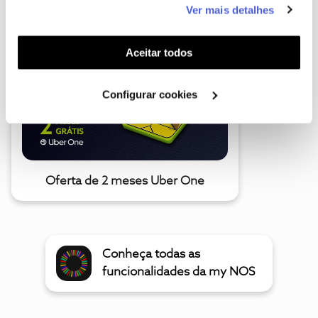
Ver mais detalhes
A poupança que COMBINA
funcionalidades (cookies de personalização e
funcionalidade) e adaptar anúncios aos seus interesses
(cookies de publicidade personalizada). Pode gerir a
Aceitar todos
utilização dos cookies clicando em "
Configurar
Cookies
".
Configurar cookies
Oferta de 2 meses Uber One
Conheça todas as
funcionalidades da my NOS