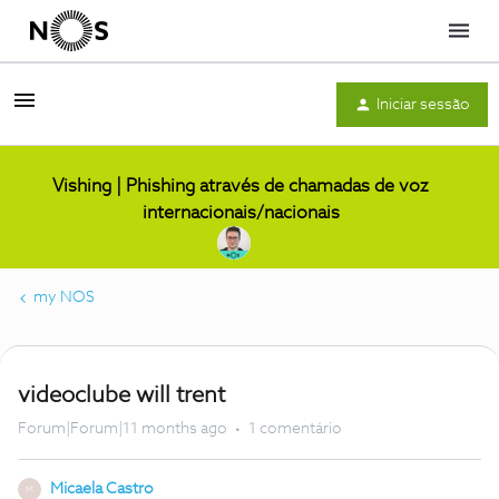
Menu
Iniciar sessão
Vishing | Phishing através de chamadas de voz
internacionais/nacionais
my NOS
videoclube will trent
Forum|Forum|11 months ago
1 comentário
Micaela Castro
M