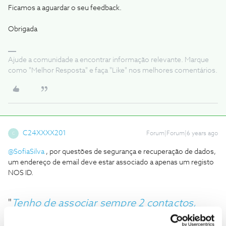
Ficamos a aguardar o seu feedback.
Obrigada
Ajude a comunidade a encontrar informação relevante. Marque
como "Melhor Resposta" e faça "Like" nos melhores comentários.
C24XXXX201
Forum|Forum|6 years ago
C
@SofiaSilva
, por questões de segurança e recuperação de dados,
um endereço de email deve estar associado a apenas um registo
NOS ID.
"
Tenho de associar sempre 2 contactos,
telemóvel e email?