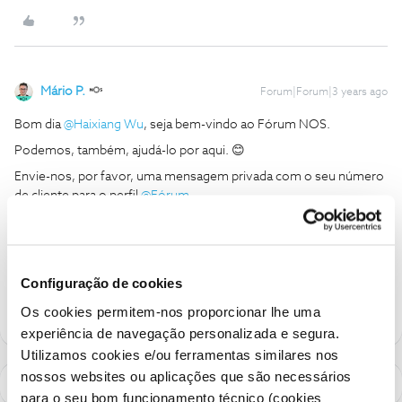
Mário P.
Forum|Forum|3 years ago
Bom dia
@Haixiang Wu
, seja bem-vindo ao Fórum NOS.
Podemos, também, ajudá-lo por aqui. 😊
Envie-nos, por favor, uma mensagem privada com o seu número
de cliente para o perfil
@Fórum
.
Obrigado
Ajude a comunidade a encontrar informação relevante. Marque
Configuração de cookies
como "Melhor Resposta" e faça "Like" nos melhores comentários.
Os cookies permitem-nos proporcionar lhe uma
experiência de navegação personalizada e segura.
Utilizamos cookies e/ou ferramentas similares nos
nossos websites ou aplicações que são necessários
para o seu bom funcionamento técnico (cookies