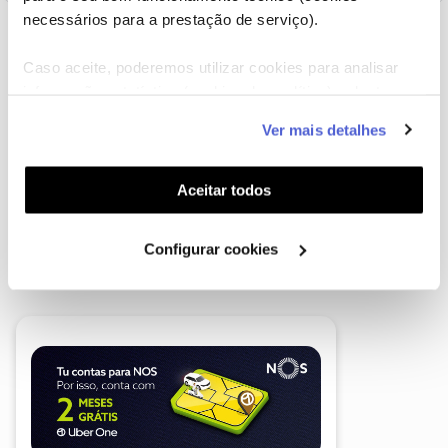
necessários para a prestação de serviço).
Caso aceite, poderemos utilizar cookies para analisar
informação estatística (cookies de analítica), adaptar
este serviço às suas preferências e apresentar-lhe
Ver mais detalhes
funcionalidades (cookies de personalização e
funcionalidade) e adaptar anúncios aos seus interesses
(cookies de publicidade personalizada). Pode gerir a
Aceitar todos
utilização dos cookies clicando em "
Configurar
Cookies
".
Configurar cookies
A poupança que COMBINA