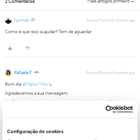
Mais antigos primeiro
2 Comentários
Guimas
Forum|Forum|3 months ago
Como é que isso ia ajudar? Tem de aguardar
Rafaela F.
Forum|Forum|3 months ago
Bom dia ​
@Maria M Silva
,
Agradecemos a sua mensagem.
Verificámos que já enviou mensagem privada ao perfil ​
@Fórum
,
pedimos, por favor que aguarde a nossa resposta.
Contamos ser breves. ​
Obrigada
Configuração de cookies