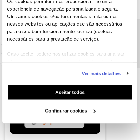
Os cookies permitem-nos proporcionar lhe uma
Ajude a comunidade a encontrar informação relevante. Marque
experiência de navegação personalizada e segura.
como "Melhor Resposta" e faça "Like" nos melhores comentários.
Utilizamos cookies e/ou ferramentas similares nos
Siga os perfis da moderação, através da opção "Seguir", para estar
nossos websites ou aplicações que são necessários
sempre a par das últimas novidades.
Precisa de ajuda?
para o seu bom funcionamento técnico (cookies
necessários para a prestação de serviço).
Caso aceite, poderemos utilizar cookies para analisar
informação estatística (cookies de analítica), adaptar
este serviço às suas preferências e apresentar-lhe
Ver mais detalhes
funcionalidades (cookies de personalização e
funcionalidade) e adaptar anúncios aos seus interesses
(cookies de publicidade personalizada). Pode gerir a
Aceitar todos
utilização dos cookies clicando em "
Configurar
Cookies
".
Configurar cookies