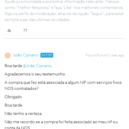
Ajude a comunidade a encontrar informação relevante. Marque
como "Melhor Resposta" e faça "Like" nos melhores comentários.
Siga os perfis da moderação, através da opção "Seguir", para estar
sempre a par das ultimas novidades.
João Cipriano
AUTOR
Forum|Forum|1 year ago
J
Boa tarde ​
@João Cipriano
,
Agradecemos o seu testemunho.
A compra que fez está associada a algum NIF com serviços fixos
NOS contratados?
Obrigado
Boa tarde.
Não tenho a certeza.
Não me recordo se a compra foi feita associado ao meu nif ou
conta da NOS.