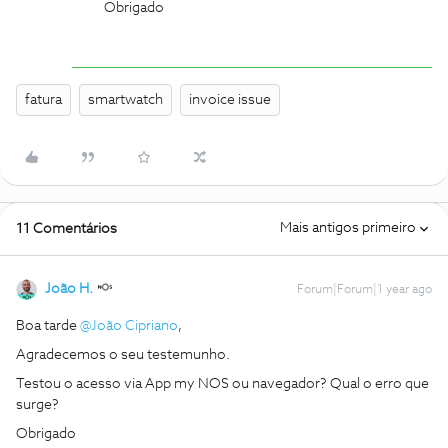
Obrigado
fatura
smartwatch
invoice issue
Mais antigos primeiro
11 Comentários
João H.
Forum|Forum|1 year ago
Boa tarde ​
@João Cipriano
,
Agradecemos o seu testemunho.
Testou o acesso via App my NOS ou navegador? Qual o erro que
surge?
Obrigado