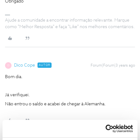
Obrigado
Ajude a comunidade a encontrar informação relevante. Marque
como "Melhor Resposta" e faça "Like" nos melhores comentários.
Dico Cope
AUTOR
Forum|Forum|3 years ago
D
Bom dia.
Já verifiquei.
Não entrou o saldo e acabei de chegar à Alemanha.