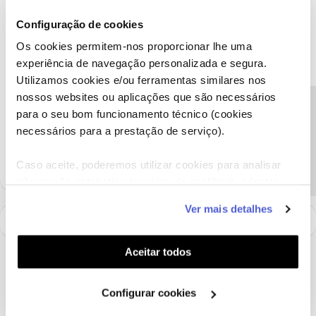
Mário P.
Forum|Forum|3 years ago
Configuração de cookies
Recebeu a confirmação de que o carregamento foi efectuado
Os cookies permitem-nos proporcionar lhe uma
com sucesso,
@Dico Cope
?
experiência de navegação personalizada e segura.
O valor encontra-se em saldo contabilistico?
Utilizamos cookies e/ou ferramentas similares nos
Obrigado
nossos websites ou aplicações que são necessários
Precisa de ajuda?
para o seu bom funcionamento técnico (cookies
necessários para a prestação de serviço).
Ajude a comunidade a encontrar informação relevante. Marque
como "Melhor Resposta" e faça "Like" nos melhores comentários.
Caso aceite, poderemos utilizar cookies para analisar
informação estatística (cookies de analítica), adaptar
este serviço às suas preferências e apresentar-lhe
Ver mais detalhes
funcionalidades (cookies de personalização e
funcionalidade) e adaptar anúncios aos seus interesses
(cookies de publicidade personalizada). Pode gerir a
Aceitar todos
utilização dos cookies clicando em "
Configurar
Cookies
".
Configurar cookies