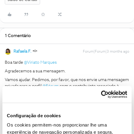
1 Comentário
Rafaela F.
Forum|Forum|3 months ago
Boa tarde ​
@Viriato Marques
Agradecemos a sua mensagem.
Vamos ajudar. Pedimos, por favor, que nos envie uma mensagem
privada para o perfil ​
@Fórum
com o contribuinte associado à
conta.
Obrigada
Configuração de cookies
Ajude a comunidade a encontrar informação relevante. Marque
Os cookies permitem-nos proporcionar lhe uma
como "Melhor Resposta" e faça "Like" nos melhores comentários.
experiência de navegação personalizada e segura.
Siga os perfis da moderação, através da opção "Seguir", para estar