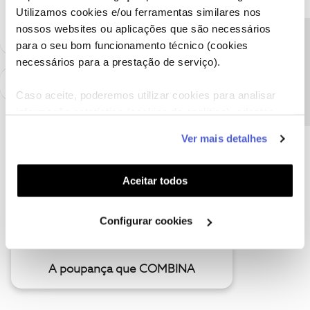
sempre a par das últimas novidades.
Utilizamos cookies e/ou ferramentas similares nos
nossos websites ou aplicações que são necessários
Precisa de ajuda?
para o seu bom funcionamento técnico (cookies
necessários para a prestação de serviço).
Caso aceite, poderemos utilizar cookies para analisar
informação estatística (cookies de analítica), adaptar
este serviço às suas preferências e apresentar-lhe
Ver mais detalhes
funcionalidades (cookies de personalização e
funcionalidade) e adaptar anúncios aos seus interesses
(cookies de publicidade personalizada). Pode gerir a
Aceitar todos
utilização dos cookies clicando em "
Configurar
Cookies
".
Configurar cookies
A poupança que COMBINA