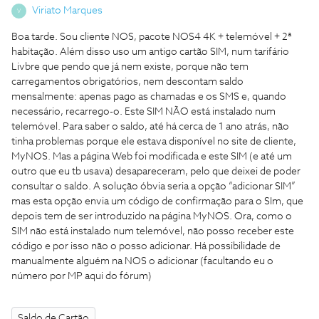
Viriato Marques
V
Boa tarde. Sou cliente NOS, pacote NOS4 4K + telemóvel + 2ª
habitação. Além disso uso um antigo cartão SIM, num tarifário
Livbre que pendo que já nem existe, porque não tem
carregamentos obrigatórios, nem descontam saldo
mensalmente: apenas pago as chamadas e os SMS e, quando
necessário, recarrego-o. Este SIM NÃO está instalado num
telemóvel. Para saber o saldo, até há cerca de 1 ano atrás, não
tinha problemas porque ele estava disponível no site de cliente,
MyNOS. Mas a página Web foi modificada e este SIM (e até um
outro que eu tb usava) desapareceram, pelo que deixei de poder
consultar o saldo. A solução óbvia seria a opção “adicionar SIM”
mas esta opção envia um código de confirmação para o SIm, que
depois tem de ser introduzido na página MyNOS. Ora, como o
SIM não está instalado num telemóvel, não posso receber este
código e por isso não o posso adicionar. Há possibilidade de
manualmente alguém na NOS o adicionar (facultando eu o
número por MP aqui do fórum)
Saldo de Cartão