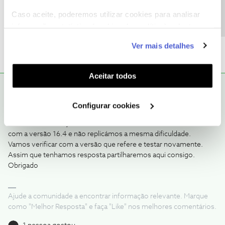
iPhone 11
Caso aceite, poderemos utilizar cookies para analisar
Versao do sw 16.4.1
informação estatística (cookies de analítica), adaptar
este serviço às suas preferências e apresentar-lhe
Ver mais detalhes
funcionalidades (cookies de personalização e
funcionalidade) e adaptar anúncios aos seus interesses
(cookies de publicidade personalizada). Pode gerir a
Aceitar todos
utilização dos cookies clicando em "
Configurar
Mário P.
RESPOSTA
Forum|Forum|3 years ago
Cookies
".
Configurar cookies
Muito obrigado pela cooperação,
@paulodasilva
.
Testámos a utilização da funcionalidade num iPhone 12 Pro Max
com a versão 16.4 e não replicámos a mesma dificuldade.
Vamos verificar com a versão que refere e testar novamente.
Assim que tenhamos resposta partilharemos aqui consigo.
Obrigado
Ajude a comunidade a encontrar informação relevante. Marque
como "Melhor Resposta" e faça "Like" nos melhores comentários.