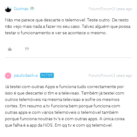
Guimas
Forum|Forum|3 years ago
Não me parece que descarte o telemovel. Teste outro. De resto
não vejo mais nada a fazer no seu caso. Talvez alguém que possa
testar o funcionamento e ver se acontece o mesmo.
paulodasilva
AUTOR
Forum|Forum|3 years ago
P
Já testei com outras Apps e funciona tudo correctamente por
isso é que descartei o tlm e a televisao. Também já testei com
outros telemóveis na mesma televisao e sofre os mesmos
cortes. Em resumo a tv funciona bem porque funciona com
outras apps e com vários telemóveis o telemóvel também
porque funciona noutras tv’s e com outras apps. A única coisa
que falha é a app da NOS. Em qq tv e com qq telemóvel.