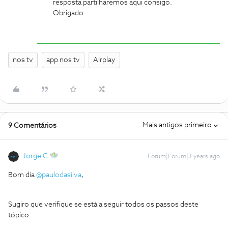
resposta partilharemos aqui consigo.
Obrigado
nos tv
app nos tv
Airplay
Mais antigos primeiro
9 Comentários
Jorge C
Forum|Forum|3 years ago
Bom dia
@paulodasilva
,
Sugiro que verifique se está a seguir todos os passos deste
tópico.