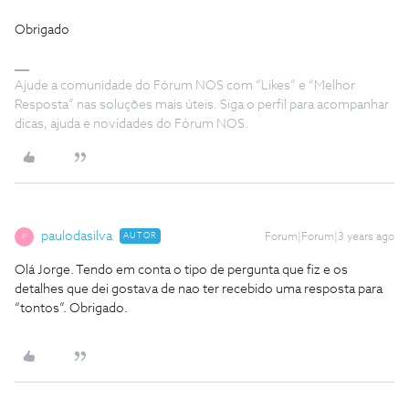
Obrigado
Ajude a comunidade do Fórum NOS com “Likes” e “Melhor
Resposta” nas soluções mais úteis. Siga o perfil para acompanhar
dicas, ajuda e novidades do Fórum NOS.
paulodasilva
AUTOR
Forum|Forum|3 years ago
P
Olá Jorge. Tendo em conta o tipo de pergunta que fiz e os
detalhes que dei gostava de nao ter recebido uma resposta para
“tontos”. Obrigado.