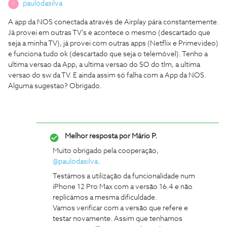
paulodasilva
P
A app da NOS conectada através de Airplay pára constantemente.
Já provei em outras TV’s e acontece o mesmo (descartado que
seja a minha TV), já provei com outras apps (Netflix e Primevideo)
e funciona tudo ok (descartado que seja o telemóvel). Tenho a
ultima versao da App, a ultima versao do SO do tlm, a ultima
versao do sw da TV. E ainda assim só falha com a App da NOS.
Alguma sugestao? Obrigado.
Melhor resposta por
Mário P.
Muito obrigado pela cooperação,
@paulodasilva
.
Testámos a utilização da funcionalidade num
iPhone 12 Pro Max com a versão 16.4 e não
replicámos a mesma dificuldade.
Vamos verificar com a versão que refere e
testar novamente. Assim que tenhamos