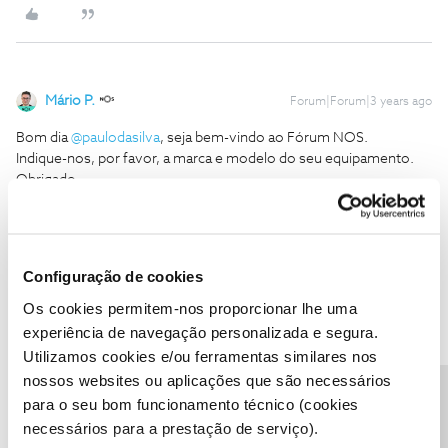
Mário P.
Forum|Forum|3 years ago
Bom dia
@paulodasilva
, seja bem-vindo ao Fórum NOS.
Indique-nos, por favor, a marca e modelo do seu equipamento.
Obrigado
Ajude a comunidade a encontrar informação relevante. Marque
como "Melhor Resposta" e faça "Like" nos melhores comentários.
Configuração de cookies
1 pessoa gostou
Os cookies permitem-nos proporcionar lhe uma
experiência de navegação personalizada e segura.
Utilizamos cookies e/ou ferramentas similares nos
nossos websites ou aplicações que são necessários
Precisa de ajuda?
para o seu bom funcionamento técnico (cookies
paulodasilva
AUTOR
Forum|Forum|3 years ago
P
necessários para a prestação de serviço).