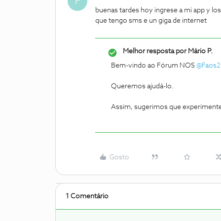
F
buenas tardes hoy ingrese a mi app y lo
que tengo sms e un giga de internet
Melhor resposta por
Mário P.
Bem-vindo ao Fórum NOS
@Faos2
Queremos ajudá-lo.
Assim, sugerimos que experimente s
Gosto
1 Comentário