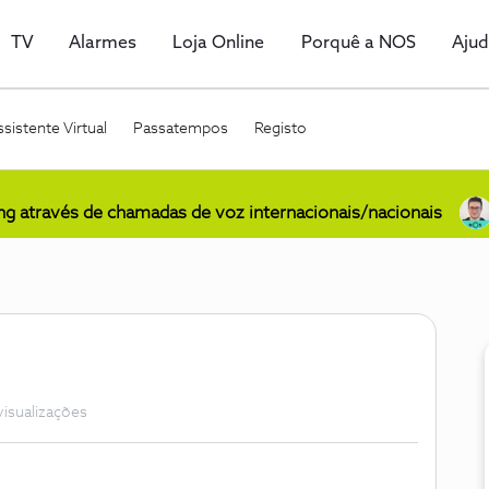
TV
Alarmes
Loja Online
Porquê a NOS
Aju
sistente Virtual
Passatempos
Registo
ing através de chamadas de voz internacionais/nacionais
visualizações