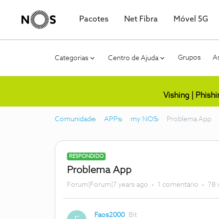
Pacotes
Net Fibra
Móvel 5G
Grupos
As
Categorias
Centro de Ajuda
Vishing | Phish
Comunidade
APPs
my NOS
Problema App
RESPONDIDO
Problema App
Forum|Forum|7 years ago
1 comentário
78 
Faos2000
Bit