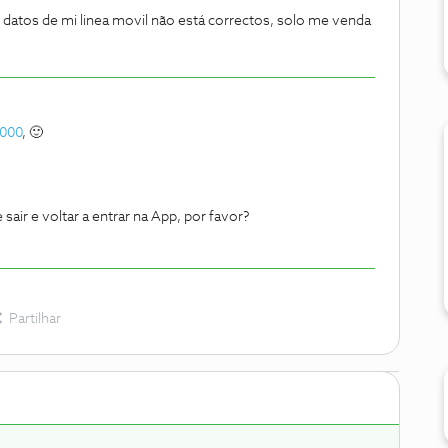
s datos de mi linea movil não está correctos, solo me venda
000
, 🙂
air e voltar a entrar na App, por favor?
Partilhar