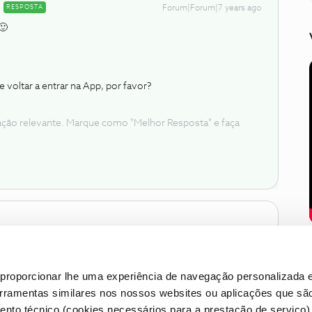
RESPOSTA
Forum|Forum|7 years ago
 🙂
 voltar a entrar na App, por favor?
ação relevante. Marque como "Melhor Resposta" e faça
proporcionar lhe uma experiência de navegação personalizada e
erramentas similares nos nossos websites ou aplicações que sã
nto técnico (cookies necessários para a prestação de serviço)