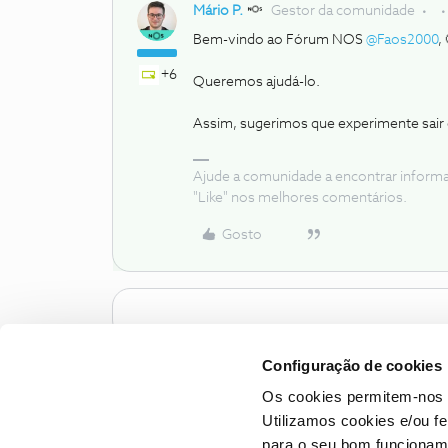
Mário P.
Gestor da comunidade
Bem-vindo ao Fórum NOS
@Faos2000
,
+6
Queremos ajudá-lo.
Assim, sugerimos que experimente sair e
Ajude a comunidade a encontrar inform
"Like" nos melhores comentários.
Gosto
Configuração de cookies
Os cookies permitem-nos 
Utilizamos cookies e/ou f
para o seu bom funcioname