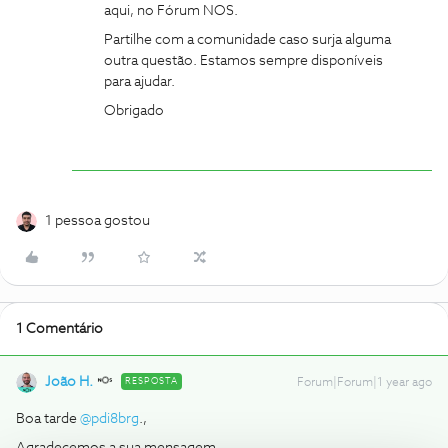
aqui, no Fórum NOS.
Partilhe com a comunidade caso surja alguma
outra questão. Estamos sempre disponíveis
para ajudar.
Obrigado
1 pessoa gostou
1 Comentário
João H.
RESPOSTA
Forum|Forum|1 year ago
Boa tarde ​
@pdi8brg
.,