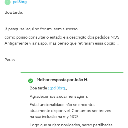
pdi8brg
P
Boa tarde,
já pesquisei aqui no forum, sem sucesso.
como posso consultar o estado e a descrição dos pedidos NOS.
Antigamente via na app, mas penso que retiraram essa opção…
Paulo
Melhor resposta por
João H.
Boa tarde ​
@pdi8brg
.,
Agradecemos a sua mensagem.
Esta funcionalidade não se encontra
atualmente disponível. Contamos ser breves
na sua inclusão na my NOS.
Logo que surjam novidades, serão partilhadas