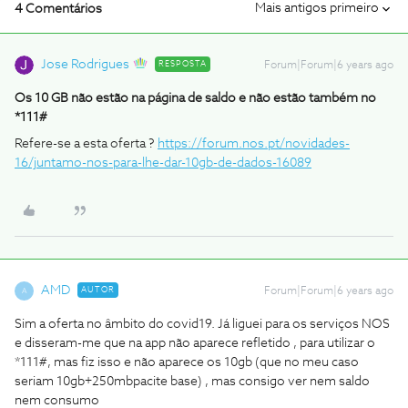
Mais antigos primeiro
4 Comentários
Jose Rodrigues
RESPOSTA
Forum|Forum|6 years ago
Os 10 GB não estão na página de saldo e não estão também no
*111#
Refere-se a esta oferta ?
https://forum.nos.pt/novidades-
16/juntamo-nos-para-lhe-dar-10gb-de-dados-16089
AMD
AUTOR
Forum|Forum|6 years ago
A
Sim a oferta no âmbito do covid19. Já liguei para os serviços NOS
e disseram-me que na app não aparece refletido , para utilizar o
*111#, mas fiz isso e não aparece os 10gb (que no meu caso
seriam 10gb+250mbpacite base) , mas consigo ver nem saldo
nem consumo