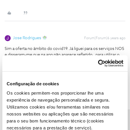
Jose Rodrigues
Forum|Forum|6 years ago
Sim a oferta no âmbito do covid19. Já liguei para os serviços NOS
e disseram-me que na app não aparece refletido , para utilizar o
*111#, mas fiz isso e não aparece os 10gb (que no meu caso
seriam 10gb+250mbpacite base) , mas consigo ver nem saldo
nem consumo
mas tem o seu telemovel registado na sua Área de Cliente. Certo
Configuração de cookies
? Se se confirmar deve enviar por mensagem privada o seu
Os cookies permitem-nos proporcionar lhe uma
numero de cliente NOS à moderadora
@Ana P.
e aguardar ser
experiência de navegação personalizada e segura.
contactado.
Utilizamos cookies e/ou ferramentas similares nos
nossos websites ou aplicações que são necessários
para o seu bom funcionamento técnico (cookies
necessários para a prestação de serviço).