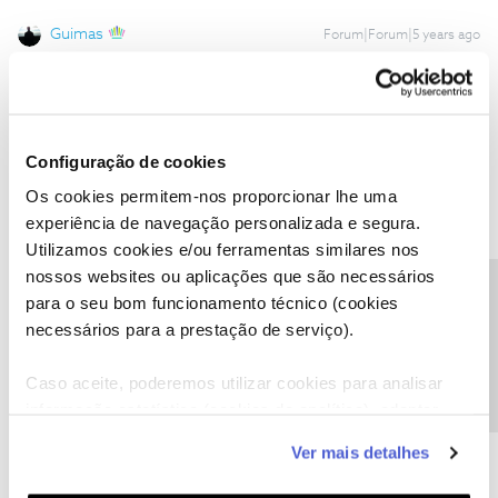
Guimas
Forum|Forum|5 years ago
Hmmm talvez. Mas não vamos reclamar. Não têm obrigação e já
estão a dar várias ofertas.
Configuração de cookies
Os cookies permitem-nos proporcionar lhe uma
experiência de navegação personalizada e segura.
Ana P.
Forum|Forum|5 years ago
Utilizamos cookies e/ou ferramentas similares nos
nossos websites ou aplicações que são necessários
Olá
@Tiago Alves
e
@Guimas
,
Precisa de ajuda?
para o seu bom funcionamento técnico (cookies
@Tiago Alves
, o
@Guimas
respondeu à sua questão.
necessários para a prestação de serviço).
Caso tenha mais alguma dúvida ou sugestão, partilhe connosco.
Caso aceite, poderemos utilizar cookies para analisar
Obrigada
informação estatística (cookies de analítica), adaptar
este serviço às suas preferências e apresentar-lhe
Ver mais detalhes
Ajude a comunidade a encontrar informação relevante. Marque
funcionalidades (cookies de personalização e
como "Melhor Resposta" e faça "Like" nos melhores comentários.
funcionalidade) e adaptar anúncios aos seus interesses