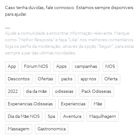
Caso tenha dúvidas, fale connosco. Estamos sempre disponíveis
para ajudar.
Ajude a comunidade a encontrar informação relevante. Marque
como "Melhor Resposta" e faça "Like" nos melhores comentários.
Siga os perfis da moderação, através da opção "Seguir", para estar
sempre a par das ultimas novidades.
App
Fórum NOS
Apps
campanhas
NOS
Descontos
Ofertas
packs
app nos
Oferta
2022
dia da mãe
odisseias
Pack Odisseias
Experiencias Odisseias
Experiencias
Mãe
Dia da Mãe NOS
Spa
Aventura
Maquilhagem
Massagem
Gastronomica