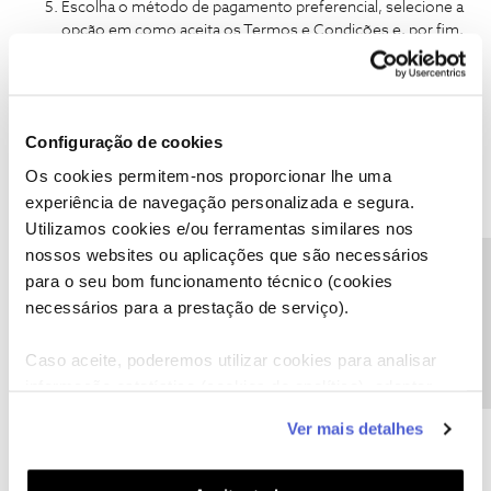
Escolha o método de pagamento preferencial, selecione a
opção em como aceita os Termos e Condições e, por fim,
selecione “
Finalizar compra
” para concluir.
Configuração de cookies
Os cookies permitem-nos proporcionar lhe uma
experiência de navegação personalizada e segura.
Utilizamos cookies e/ou ferramentas similares nos
nossos websites ou aplicações que são necessários
Precisa de ajuda?
para o seu bom funcionamento técnico (cookies
necessários para a prestação de serviço).
Caso aceite, poderemos utilizar cookies para analisar
informação estatística (cookies de analítica), adaptar
este serviço às suas preferências e apresentar-lhe
Ver mais detalhes
funcionalidades (cookies de personalização e
funcionalidade) e adaptar anúncios aos seus interesses