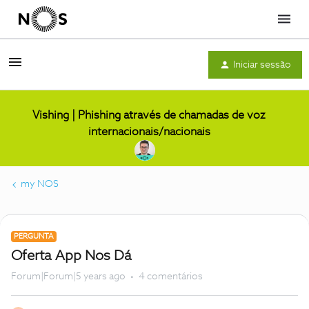
Menu
Iniciar sessão
Vishing | Phishing através de chamadas de voz
internacionais/nacionais
my NOS
PERGUNTA
Oferta App Nos Dá
Forum|Forum|5 years ago
4 comentários