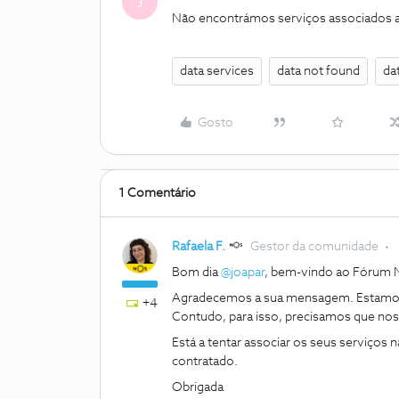
J
Não encontrámos serviços associados a
data services
data not found
da
Gosto
1 Comentário
Rafaela F.
Gestor da comunidade
Bom dia ​
@joapar
, bem-vindo ao Fórum
Agradecemos a sua mensagem. Estamos 
+4
Contudo, para isso, precisamos que nos 
Está a tentar associar os seus serviços
contratado.
Obrigada