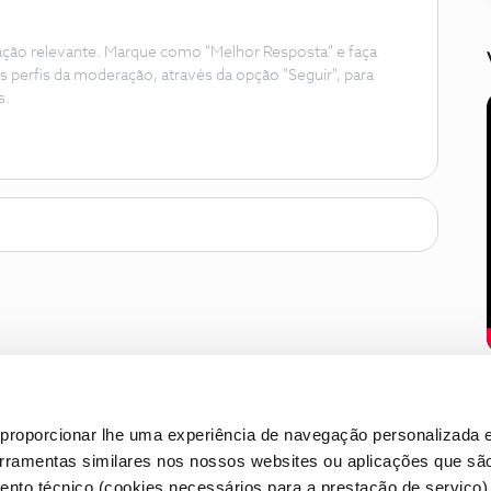
ação relevante. Marque como "Melhor Resposta" e faça
s perfis da moderação, através da opção "Seguir", para
s.
proporcionar lhe uma experiência de navegação personalizada e
erramentas similares nos nossos websites ou aplicações que sã
nto técnico (cookies necessários para a prestação de serviço)