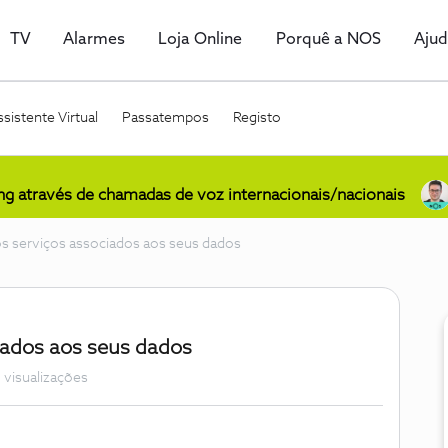
TV
Alarmes
Loja Online
Porquê a NOS
Aju
sistente Virtual
Passatempos
Registo
ing através de chamadas de voz internacionais/nacionais
 serviços associados aos seus dados
iados aos seus dados
 visualizações