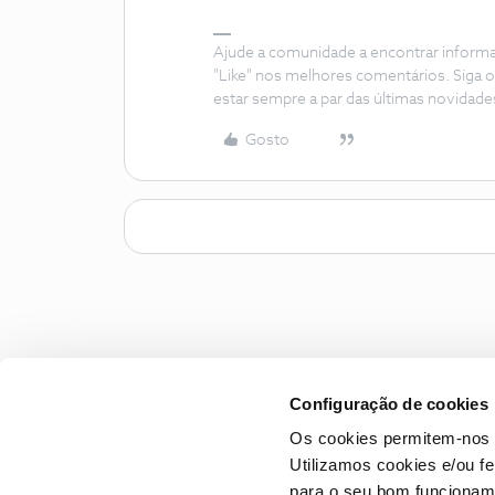
Ajude a comunidade a encontrar inform
"Like" nos melhores comentários. Siga o
estar sempre a par das últimas novidade
Gosto
Configuração de cookies
Os cookies permitem-nos 
Utilizamos cookies e/ou f
para o seu bom funcioname