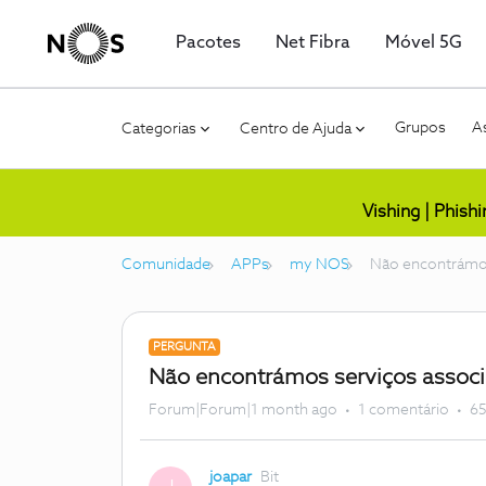
Pacotes
Net Fibra
Móvel 5G
Grupos
As
Categorias
Centro de Ajuda
Vishing | Phish
Comunidade
APPs
my NOS
Não encontrámos
PERGUNTA
Não encontrámos serviços assoc
Forum|Forum|1 month ago
1 comentário
65
joapar
Bit