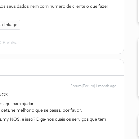
os seus dados nem com numero de cliente o que fazer
ta linkage
Partilhar
Forum|Forum|1 month ago
 NOS.
aqui para ajudar.
detalhe melhor o que se passa, por favor.
 na my NOS, é isso? Diga-nos quais os serviços que tem