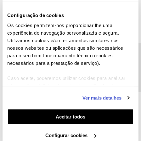
Ajude a comunidade a encontrar informação relevante. Marque
como "Melhor Resposta" e faça "Like" nos melhores comentários.
Configuração de cookies
Os cookies permitem-nos proporcionar lhe uma
experiência de navegação personalizada e segura.
Utilizamos cookies e/ou ferramentas similares nos
Joãorok
Forum|Forum|1 year ago
J
nossos websites ou aplicações que são necessários
Precisa de ajuda?
para o seu bom funcionamento técnico (cookies
Bom dia acontece-me exatamente o mesmo, selecciono a conta
necessários para a prestação de serviço).
em questão e aparece "nesta conta não é possivel consultar
faturas".
Caso aceite, poderemos utilizar cookies para analisar
informação estatística (cookies de analítica), adaptar
Também acontece quando mudo para uma conta corporate.
este serviço às suas preferências e apresentar-lhe
Ver mais detalhes
E não percebo porque não mandam as faturas corporate numa
funcionalidades (cookies de personalização e
só.
funcionalidade) e adaptar anúncios aos seus interesses
(cookies de publicidade personalizada). Pode gerir a
Aceitar todos
utilização dos cookies clicando em "
Configurar
Cookies
".
Configurar cookies