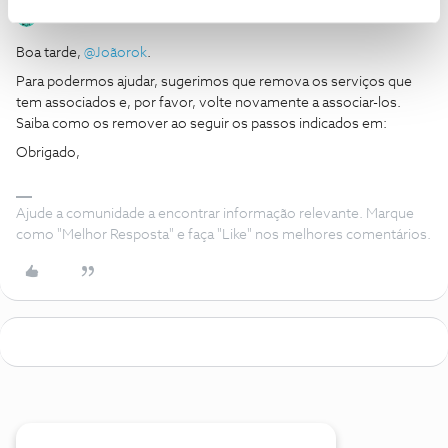
Mário P.
Forum|Forum|1 year ago
Boa tarde,
@Joãorok
.
Para podermos ajudar, sugerimos que remova os serviços que
tem associados e, por favor, volte novamente a associar-los.
Saiba como os remover ao seguir os passos indicados em:
Obrigado,
Ajude a comunidade a encontrar informação relevante. Marque
como "Melhor Resposta" e faça "Like" nos melhores comentários.