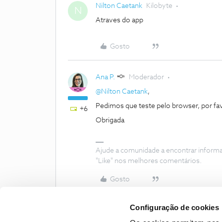
Nilton Caetank
Kilobyte
N
Atraves do app
Gosto
Ana P.
Moderador
@Nilton Caetank
,
Pedimos que teste pelo browser, por fav
+6
Obrigada
Ajude a comunidade a encontrar inform
"Like" nos melhores comentários.
Gosto
Configuração de cookies