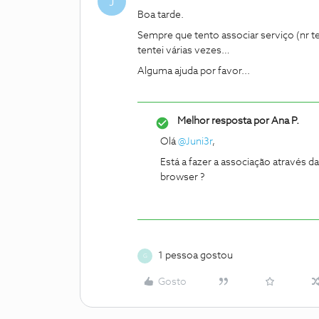
J
Boa tarde.
Sempre que tento associar serviço (nr tel
tentei várias vezes…
Alguma ajuda por favor...
Melhor resposta por
Ana P.
Olá
@Juni3r
,
Está a fazer a associação através 
browser ?
1 pessoa gostou
G
Gosto