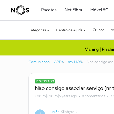
Pacotes
Net Fibra
Móvel 5G
Grupos
As
Categorias
Centro de Ajuda
Vishing | Phish
Comunidade
APPs
my NOS
Não consigo asso
RESPONDIDO
Não consigo associar serviço (nr 
Forum|Forum|6 years ago
8 comentários
32
Juni3r
Kilobyte