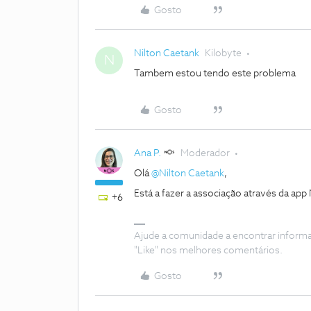
Gosto
Nilton Caetank
Kilobyte
N
Tambem estou tendo este problema
Gosto
Ana P.
Moderador
Olá
@Nilton Caetank
,
Está a fazer a associação através da ap
+6
Ajude a comunidade a encontrar inform
"Like" nos melhores comentários.
Gosto