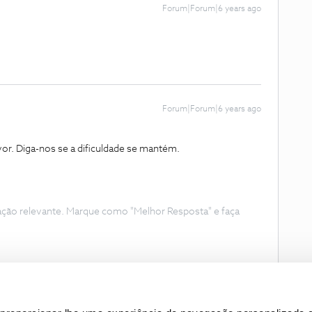
Forum|Forum|6 years ago
Forum|Forum|6 years ago
or. Diga-nos se a dificuldade se mantém.
ação relevante. Marque como "Melhor Resposta" e faça