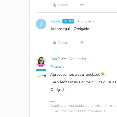
Gosto
Juni3r
Kilobyte
AUTOR
J
Já consegui... Obrigado
Gosto
Ana P.
Moderador
@Juni3r
,
Agradecemos o seu feedback
.
+6
Caso tenha mais alguma dúvida ou suges
Obrigada
Ajude a comunidade a encontrar inform
"Like" nos melhores comentários.