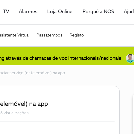
TV
Alarmes
Loja Online
Porquê a NOS
Aju
sistente Virtual
Passatempos
Registo
ing através de chamadas de voz internacionais/nacionais
ciar serviço (nr telemóvel) na app
telemóvel) na app
6 visualizações