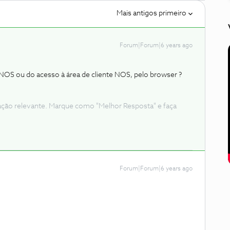
Mais antigos primeiro
Forum|Forum|6 years ago
p NOS ou do acesso à área de cliente NOS, pelo browser ?
ação relevante. Marque como "Melhor Resposta" e faça
Forum|Forum|6 years ago