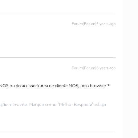
Forum|Forum|6 years ago
Forum|Forum|6 years ago
p NOS ou do acesso à área de cliente NOS, pelo browser ?
ação relevante. Marque como "Melhor Resposta" e faça