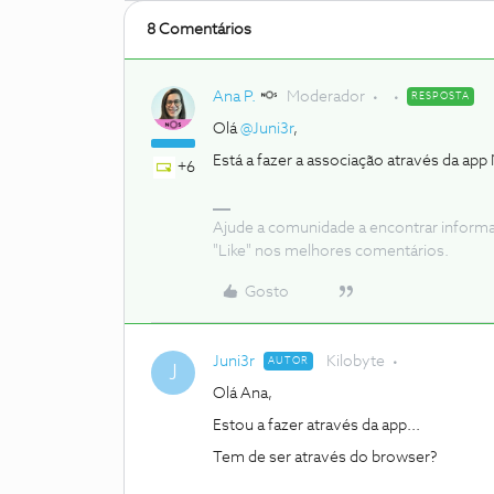
8 Comentários
Ana P.
Moderador
RESPOSTA
Olá
@Juni3r
,
Está a fazer a associação através da ap
+6
Ajude a comunidade a encontrar inform
"Like" nos melhores comentários.
Gosto
Juni3r
Kilobyte
AUTOR
J
Olá Ana,
Estou a fazer através da app...
Tem de ser através do browser?