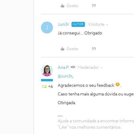
Gosto
Juni3r
Kilobyte
AUTOR
J
Já consegui... Obrigado
Gosto
Ana P.
Moderador
@Juni3r
,
Agradecemos o seu feedback
.
+6
Caso tenha mais alguma dúvida ou suges
Obrigada
Ajude a comunidade a encontrar inform
"Like" nos melhores comentários.