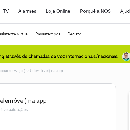
TV
Alarmes
Loja Online
Porquê a NOS
Aju
sistente Virtual
Passatempos
Registo
ing através de chamadas de voz internacionais/nacionais
ciar serviço (nr telemóvel) na app
telemóvel) na app
6 visualizações