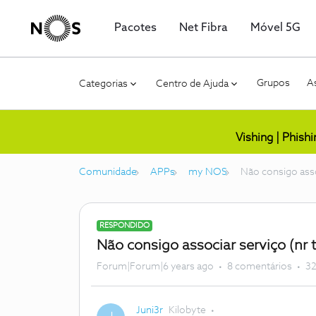
Pacotes
Net Fibra
Móvel 5G
Grupos
As
Categorias
Centro de Ajuda
Vishing | Phish
Comunidade
APPs
my NOS
Não consigo asso
RESPONDIDO
Não consigo associar serviço (nr 
Forum|Forum|6 years ago
8 comentários
32
Juni3r
Kilobyte