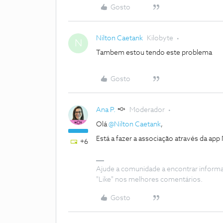
Gosto
Nilton Caetank
Kilobyte
N
Tambem estou tendo este problema
Gosto
Ana P.
Moderador
Olá
@Nilton Caetank
,
Está a fazer a associação através da ap
+6
Ajude a comunidade a encontrar inform
"Like" nos melhores comentários.
Gosto