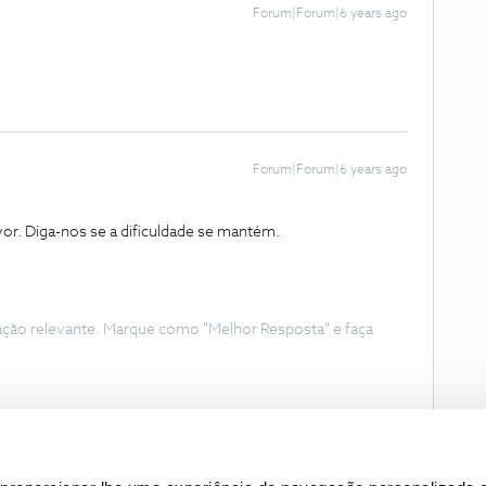
Forum|Forum|6 years ago
Forum|Forum|6 years ago
or. Diga-nos se a dificuldade se mantém.
ação relevante. Marque como "Melhor Resposta" e faça