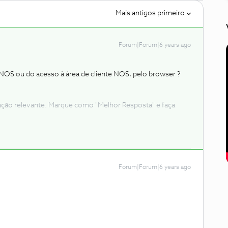
Mais antigos primeiro
Forum|Forum|6 years ago
p NOS ou do acesso à área de cliente NOS, pelo browser ?
ação relevante. Marque como "Melhor Resposta" e faça
Forum|Forum|6 years ago