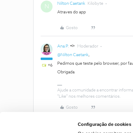
Nilton Caetank
Kilobyte
N
Atraves do app
Gosto
Ana P.
Moderador
@Nilton Caetank
,
Pedimos que teste pelo browser, por fav
+6
Obrigada
Ajude a comunidade a encontrar inform
"Like" nos melhores comentários.
Gosto
Configuração de cookies