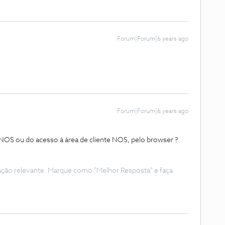
Forum|Forum|6 years ago
Forum|Forum|6 years ago
p NOS ou do acesso à área de cliente NOS, pelo browser ?
ação relevante. Marque como "Melhor Resposta" e faça