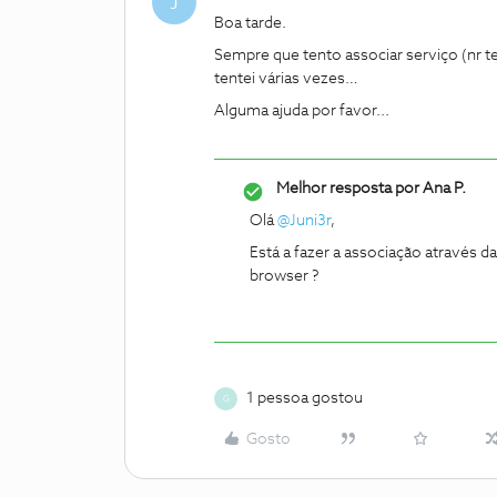
J
Boa tarde.
Sempre que tento associar serviço (nr tel
tentei várias vezes…
Alguma ajuda por favor...
Melhor resposta por
Ana P.
Olá
@Juni3r
,
Está a fazer a associação através 
browser ?
1 pessoa gostou
G
Gosto