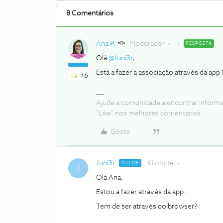
8 Comentários
Ana P.
Moderador
RESPOSTA
Olá
@Juni3r
,
Está a fazer a associação através da ap
+6
Ajude a comunidade a encontrar inform
"Like" nos melhores comentários.
Gosto
Juni3r
Kilobyte
AUTOR
J
Olá Ana,
Estou a fazer através da app...
Tem de ser através do browser?