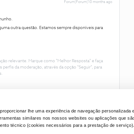
Forum|Forum|10 months ago
munho.
lguma outra questão. Estamos sempre disponíveis para
ação relevante. Marque como "Melhor Resposta" e faça
s perfis da moderação, através da opção "Seguir", para
s.
proporcionar lhe uma experiência de navegação personalizada e
erramentas similares nos nossos websites ou aplicações que sã
nto técnico (cookies necessários para a prestação de serviço)