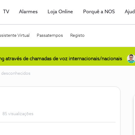
TV
Alarmes
Loja Online
Porquê a NOS
Aju
sistente Virtual
Passatempos
Registo
ing através de chamadas de voz internacionais/nacionais
 desconhecidos
85 visualizações