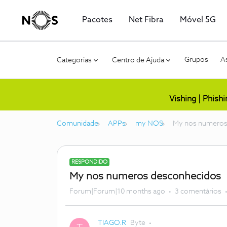
Pacotes
Net Fibra
Móvel 5G
Grupos
As
Categorias
Centro de Ajuda
Vishing | Phish
Comunidade
APPs
my NOS
My nos numeros
RESPONDIDO
My nos numeros desconhecidos
Forum|Forum|10 months ago
3 comentários
TIAGO.R
Byte