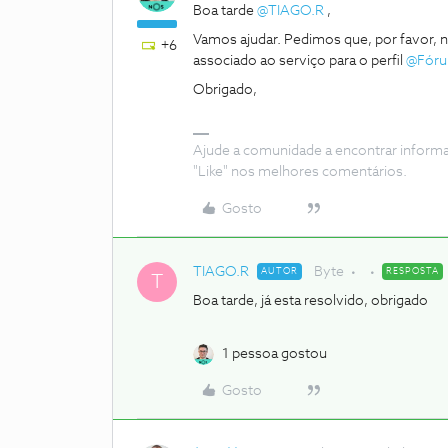
Boa tarde ​
@TIAGO.R
,
Vamos ajudar. Pedimos que, por favor,
+6
associado ao serviço para o perfil ​
@Fór
Obrigado,
Ajude a comunidade a encontrar inform
"Like" nos melhores comentários.
Gosto
TIAGO.R
Byte
AUTOR
RESPOSTA
T
Boa tarde, já esta resolvido, obrigado
1 pessoa gostou
Gosto