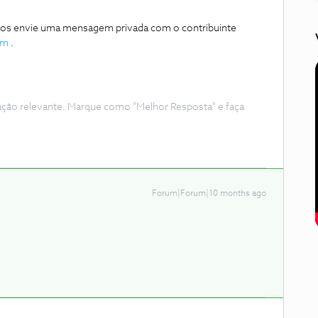
 nos envie uma mensagem privada com o contribuinte
um
.
ação relevante. Marque como "Melhor Resposta" e faça
Forum|Forum|10 months ago