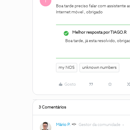
T
Boa tarde preciso falar com assistent
Internet móvel , obrigado
Melhor resposta por
TIAGO.R
Boa tarde, já esta resolvido, obriga
my NOS
unknown numbers
Gosto
3 Comentários
Mário P.
Gestor da comunidade