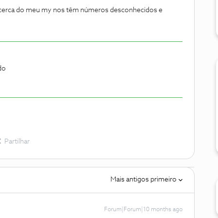
e acerca do meu my nos têm números desconhecidos e
do
Partilhar
Mais antigos primeiro
Forum|Forum|10 months ago