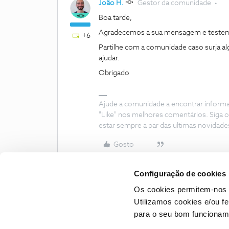
João H.
Gestor da comunidade
Boa tarde,
Agradecemos a sua mensagem e teste
+6
Partilhe com a comunidade caso surja a
ajudar.
Obrigado
Ajude a comunidade a encontrar inform
"Like" nos melhores comentários. Siga o
estar sempre a par das ultimas novidade
Gosto
Configuração de cookies
Os cookies permitem-nos 
Utilizamos cookies e/ou f
para o seu bom funcioname