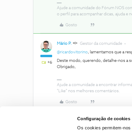
Ajude a comunidade do Fórum NOS com “
o perfil para acompanhar dicas, ajuda 
Gosto
Mário P.
Gestor da comunidade
@ricardovitorino
, lamentamos que a res
Deste modo, querendo, detalhe-nos a su
+6
Obrigado,
Ajude a comunidade a encontrar inform
"Like" nos melhores comentários.
Gosto
Configuração de cookies
Os cookies permitem-nos 