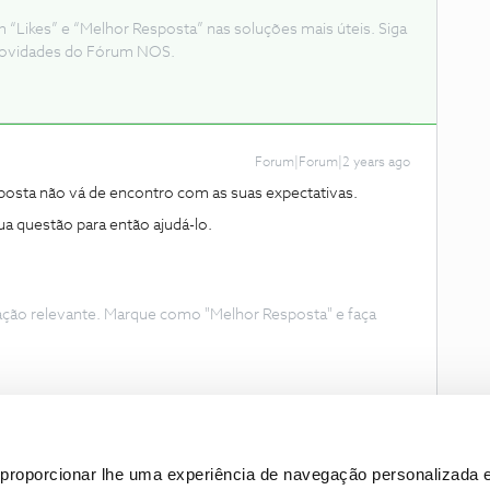
Likes” e “Melhor Resposta” nas soluções mais úteis. Siga
e novidades do Fórum NOS.
Forum|Forum|2 years ago
posta não vá de encontro com as suas expectativas.
a questão para então ajudá-lo.
ação relevante. Marque como "Melhor Resposta" e faça
proporcionar lhe uma experiência de navegação personalizada e