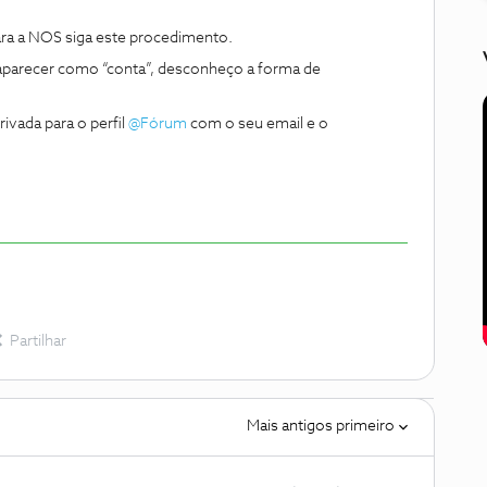
ara a NOS siga este procedimento.
parecer como “conta”, desconheço a forma de
vada para o perfil
@Fórum
com o seu email e o
Partilhar
Mais antigos primeiro