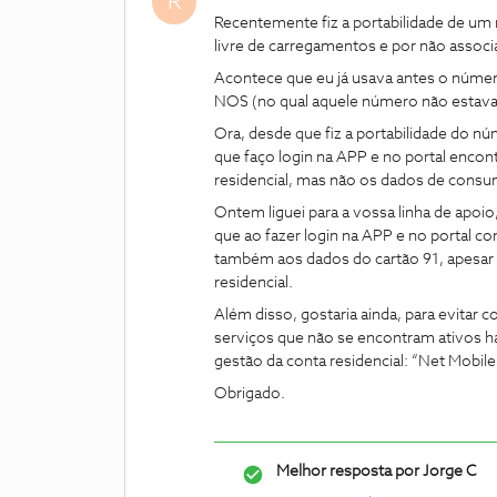
R
Recentemente fiz a portabilidade de um 
livre de carregamentos e por não assoc
Acontece que eu já usava antes o número
NOS (no qual aquele número não estava i
Ora, desde que fiz a portabilidade do n
que faço login na APP e no portal encon
residencial, mas não os dados de consum
Ontem liguei para a vossa linha de apoio
que ao fazer login na APP e no portal co
também aos dados do cartão 91, apesar d
residencial.
Além disso, gostaria ainda, para evitar
serviços que não se encontram ativos há
gestão da conta residencial: “Net Mobile 
Obrigado.
Melhor resposta por
Jorge C