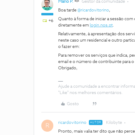
Mário P.
Gestor da comunidade
Boa tarde
@ricardovitorino
,
Quanto à forma de iniciar a sessão com 
+6
diretamente em
login.nos.pt
.
Relativamente, à apresentação dos serv
neste caso um residencial e outro partic
o fazer em:
Para remover os serviços que indica, 
email e o número de contribuinte para o 
Obrigado,
Ajude a comunidade a encontrar inform
"Like" nos melhores comentários.
Gosto
ricardovitorino
Kilobyte
AUTOR
R
Pronto, mais valia ter dito que não perc