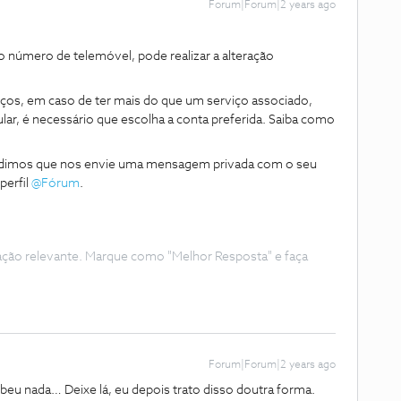
Forum|Forum|2 years ago
o número de telemóvel, pode realizar a alteração
iços, em caso de ter mais do que um serviço associado,
ular, é necessário que escolha a conta preferida. Saiba como
pedimos que nos envie uma mensagem privada com o seu
perfil
@Fórum
.
ação relevante. Marque como "Melhor Resposta" e faça
Forum|Forum|2 years ago
ebeu nada… Deixe lá, eu depois trato disso doutra forma.