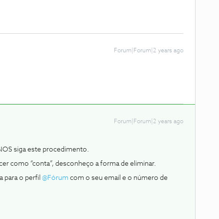
Forum|Forum|2 years ago
Forum|Forum|2 years ago
 NOS siga este procedimento.
r como “conta”, desconheço a forma de eliminar.
para o perfil
@Fórum
com o seu email e o número de