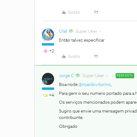
Gosto
Olaf
Super User
Então talvez especificar
+2
Gosto
Jorge C
Super User
RESPOSTA
Boa noite
@ricardovitorino
,
Para gerir o seu numero portado para a
+4
Os serviços mencionados podem aparece
Sugiro que envie uma mensagem privada 
contribuinte.
Obrigado