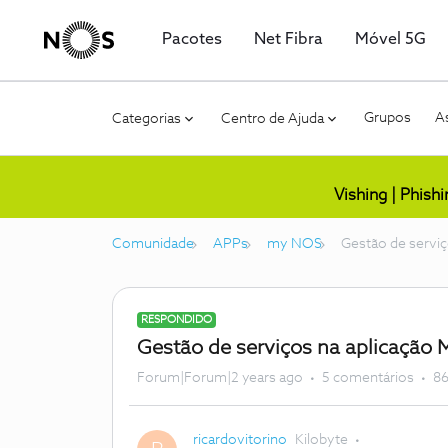
Pacotes
Net Fibra
Móvel 5G
Grupos
As
Categorias
Centro de Ajuda
Vishing | Phish
Comunidade
APPs
my NOS
Gestão de serviç
RESPONDIDO
Gestão de serviços na aplicação 
Forum|Forum|2 years ago
5 comentários
86
ricardovitorino
Kilobyte