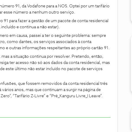
número 91, da Vodafone para a NOS. Optei por um tarifário
iar esse número a nenhum outro serviço.
 91 para fazer a gestão de um pacote de conta residencial
ncluído e continua a não estar).
úmero em causa, passei a ter o seguinte problema: sempre
tro, como dantes, os serviços associados à conta
o e outras informações respeitantes ao próprio cartão 91.
, mas a situação continua por resolver. Pretendo, então,
nsiga ter acesso não só aos dados da conta residencial, mas
e este último não estar incluído no pacote de serviços
 confusões, que fossem removidos da conta residencial três
 vários anos, mas que continuam a surgir na página de
Zero”, “Tarifário Z-Livre” e “Pré_Kanguru Livre_I Leave”.