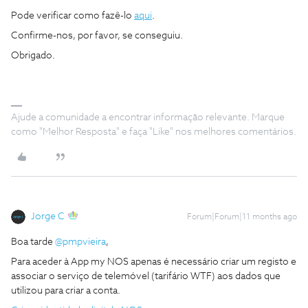
Pode verificar como fazê-lo
aqui
.
Confirme-nos, por favor, se conseguiu.
Obrigado.
Ajude a comunidade a encontrar informação relevante. Marque
como "Melhor Resposta" e faça "Like" nos melhores comentários.
Jorge C
Forum|Forum|11 months ago
Boa tarde ​
@pmpvieira
,
Para aceder à App my NOS apenas é necessário criar um registo e
associar o serviço de telemóvel (tarifário WTF) aos dados que
utilizou para criar a conta.