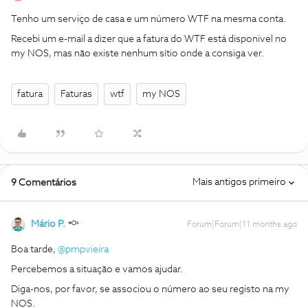
Tenho um serviço de casa e um número WTF na mesma conta.
Recebi um e-mail a dizer que a fatura do WTF está disponivel no
my NOS, mas não existe nenhum sítio onde a consiga ver.
fatura
Faturas
wtf
my NOS
Mais antigos primeiro
9 Comentários
Mário P.
Forum|Forum|11 months ago
Boa tarde, ​
@pmpvieira
Percebemos a situação e vamos ajudar.
Diga-nos, por favor, se associou o número ao seu registo na my
NOS.