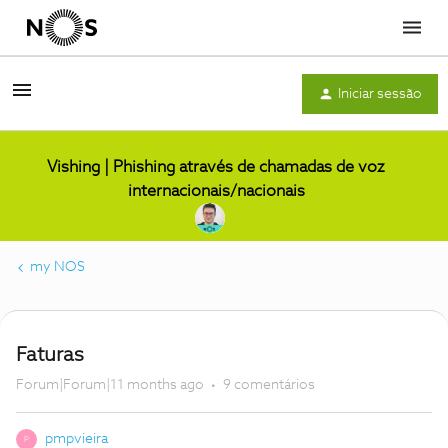
Menu
Iniciar sessão
Vishing | Phishing através de chamadas de voz
internacionais/nacionais
my NOS
Faturas
Forum|Forum|11 months ago
9 comentários
pmpvieira
P