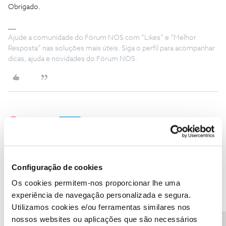
Obrigado.
Ajude a comunidade do Fórum NOS com “Likes” e “Melhor
Resposta” nas soluções mais úteis. Siga o perfil para acompanhar
dicas, ajuda e novidades do Fórum NOS.
pmpvieira
AUTOR
Forum|Forum|11 months ago
P
Aparece a mensagem abaixo
Configuração de cookies
Os cookies permitem-nos proporcionar lhe uma
experiência de navegação personalizada e segura.
Utilizamos cookies e/ou ferramentas similares nos
nossos websites ou aplicações que são necessários