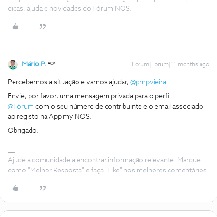
dicas, ajuda e novidades do Fórum NOS.
Mário P.
Forum|Forum|11 months ago
Percebemos a situação e vamos ajudar, ​
@pmpvieira
.
Envie, por favor, uma mensagem privada para o perfil ​
@Fórum
com o seu número de contribuinte e o email associado
ao registo na App my NOS.
Obrigado.
Ajude a comunidade a encontrar informação relevante. Marque
como "Melhor Resposta" e faça "Like" nos melhores comentários.