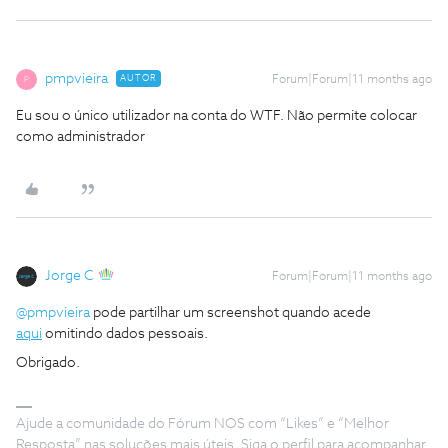
pmpvieira
AUTOR
Forum|Forum|11 months ago
P
Eu sou o único utilizador na conta do WTF. Não permite colocar
como administrador
Jorge C
Forum|Forum|11 months ago
@pmpvieira
pode partilhar um screenshot quando acede
aqui
omitindo dados pessoais.
Obrigado.
Ajude a comunidade do Fórum NOS com “Likes” e “Melhor
Resposta” nas soluções mais úteis. Siga o perfil para acompanhar