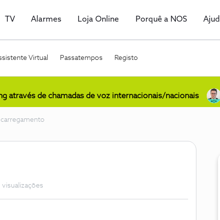
TV
Alarmes
Loja Online
Porquê a NOS
Aju
sistente Virtual
Passatempos
Registo
ing através de chamadas de voz internacionais/nacionais
e carregamento
 visualizações