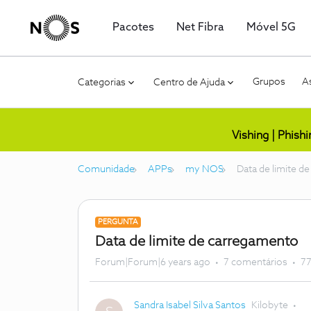
Pacotes
Net Fibra
Móvel 5G
Grupos
As
Categorias
Centro de Ajuda
Vishing | Phish
Comunidade
APPs
my NOS
Data de limite d
PERGUNTA
Data de limite de carregamento
Forum|Forum|6 years ago
7 comentários
77
Sandra Isabel Silva Santos
Kilobyte