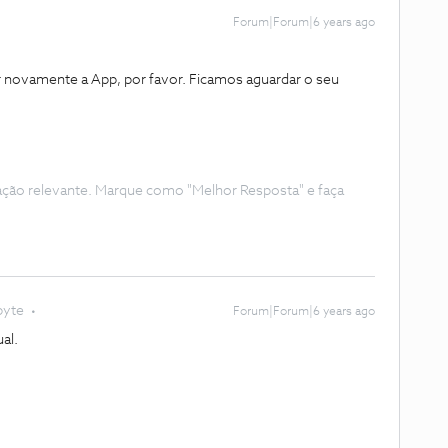
Forum|Forum|6 years ago
ar novamente a App, por favor. Ficamos aguardar o seu
ação relevante. Marque como "Melhor Resposta" e faça
byte
Forum|Forum|6 years ago
ual.