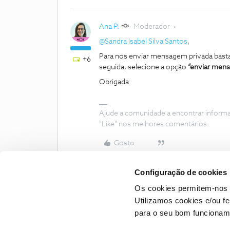
Ana P.
Moderador
@Sandra Isabel Silva Santos
,
Para nos enviar mensagem privada basta
+6
seguida, selecione a opção
“enviar men
Obrigada
Ajude a comunidade a encontrar inform
"Like" nos melhores comentários.
Gosto
Configuração de cookies
Os cookies permitem-nos 
Utilizamos cookies e/ou f
para o seu bom funcioname