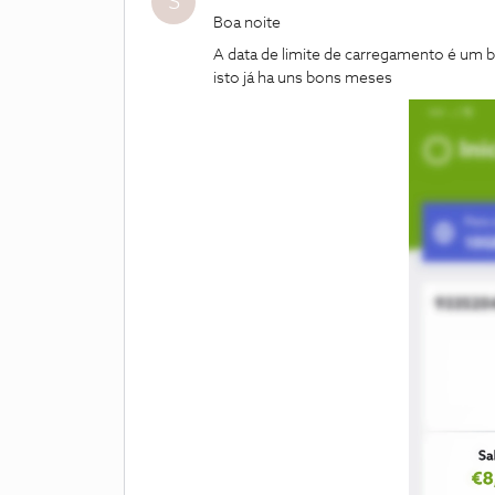
S
Boa noite
A data de limite de carregamento é um b
isto já ha uns bons meses