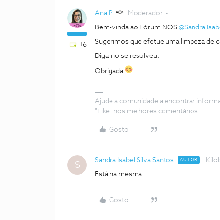
Ana P.
Moderador
Bem-vinda ao Fórum NOS
@Sandra Isabe
Sugerimos que efetue uma limpeza de cac
+6
Diga-no se resolveu.
Obrigada
Ajude a comunidade a encontrar inform
"Like" nos melhores comentários.
Gosto
Sandra Isabel Silva Santos
Kilo
AUTOR
S
Está na mesma...
Gosto