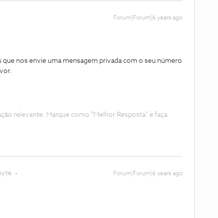
Forum|Forum|6 years ago
mos que nos envie uma mensagem privada com o seu número
avor.
ação relevante. Marque como "Melhor Resposta" e faça
byte
Forum|Forum|6 years ago