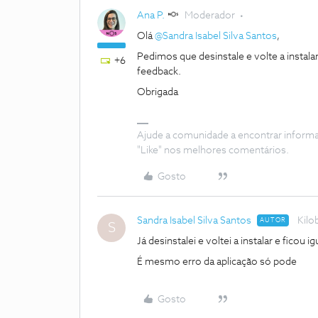
Ana P.
Moderador
Olá
@Sandra Isabel Silva Santos
,
Pedimos que desinstale e volte a instal
+6
feedback.
Obrigada
Ajude a comunidade a encontrar inform
"Like" nos melhores comentários.
Gosto
Sandra Isabel Silva Santos
Kilo
AUTOR
S
Já desinstalei e voltei a instalar e ficou ig
É mesmo erro da aplicação só pode
Gosto