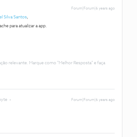
Forum|Forum|6 years ago
l Silva Santos
,
he para atualizar a app.
ação relevante. Marque como "Melhor Resposta" e faça
byte
Forum|Forum|6 years ago