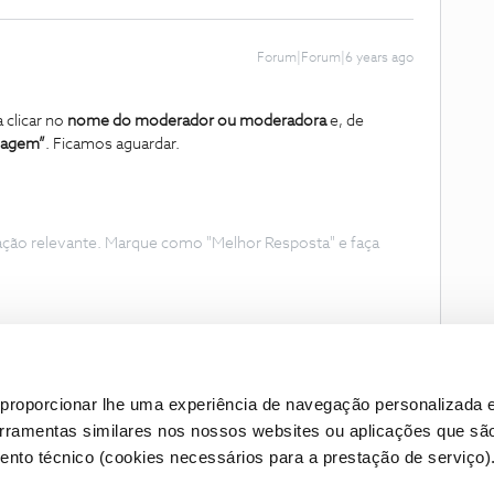
Forum|Forum|6 years ago
 clicar no
nome do moderador ou moderadora
e, de
sagem”
. Ficamos aguardar.
ação relevante. Marque como "Melhor Resposta" e faça
proporcionar lhe uma experiência de navegação personalizada e
erramentas similares nos nossos websites ou aplicações que sã
nto técnico (cookies necessários para a prestação de serviço)