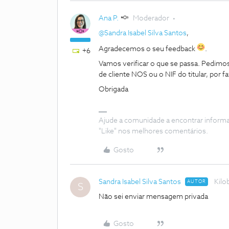
Ana P.
Moderador
@Sandra Isabel Silva Santos
,
Agradecemos o seu feedback
.
+6
Vamos verificar o que se passa. Pedi
de cliente NOS ou o NIF do titular, por f
Obrigada
Ajude a comunidade a encontrar inform
"Like" nos melhores comentários.
Gosto
Sandra Isabel Silva Santos
Kilo
AUTOR
S
Não sei enviar mensagem privada
Gosto