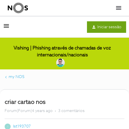
Menu
Iniciar sessão
Vishing | Phishing através de chamadas de voz
internacionais/nacionais
my NOS
criar cartao nos
Forum|Forum|4 years ago
3 comentários
Ist193707
I