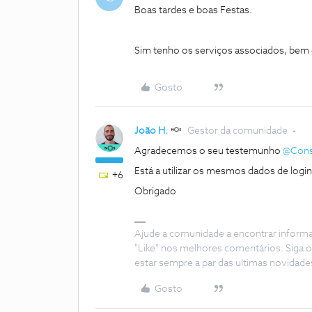
Boas tardes e boas Festas.
Sim tenho os serviços associados, bem
Gosto
João H.
Gestor da comunidade
Agradecemos o seu testemunho ​
@Cons
Está a utilizar os mesmos dados de lo
+6
Obrigado
Ajude a comunidade a encontrar inform
"Like" nos melhores comentários. Siga o
estar sempre a par das ultimas novidade
Gosto