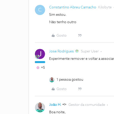
Constantino Abreu Camacho
Kilobyte
C
Sim estou.
Não tenho outro
Gosto
Jose Rodrigues
Super User
Experimente remover e voltar a associar 
+5
1 pessoa gostou
Gosto
João H.
Gestor da comunidade
Boa noite,