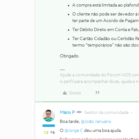
A compra está limitada ao plafon
O cliente não pode ser devedor à
ter parte de um Acordo de Pagame
Ter Débito Direto em Conta e Fat
Ter Cartão Cidadão ou Certidão 
termo “temporários” não são docu
Obrigado.
Ajude a comunidade do Fórum NOS com “
o perfil para acompanhar dicas, ajuda 
Gosto
Mário P.
Gestor da comunidade
Boa tarde, ​
@João Januário
O ​
@Jorge C
deu uma boa ajuda.
+6