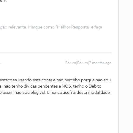
 em:
ação relevante. Marque como "Melhor Resposta" e faça
Forum|Forum|7 months ago
estações usando esta conta e não percebo porque não sou
nos, não tenho dividas pendentes a NOS, tenho o Debito
mo assim nao sou elegível. E nunca usufrui desta modalidade