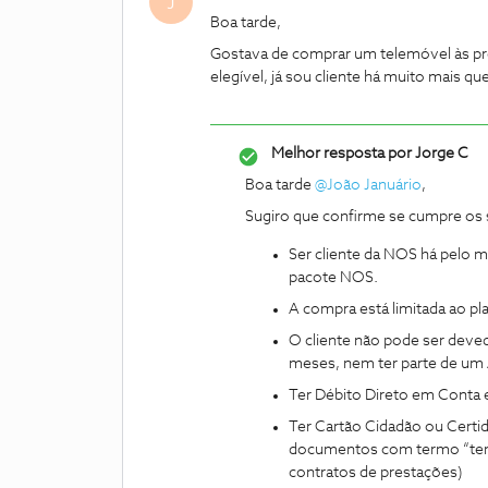
J
Boa tarde,
Gostava de comprar um telemóvel às pr
elegível, já sou cliente há muito mais q
Melhor resposta por
Jorge C
Boa tarde ​
@João Januário
,
Sugiro que confirme se cumpre os 
Ser cliente da NOS há pelo 
pacote NOS.
A compra está limitada ao p
O cliente não pode ser deved
meses, nem ter parte de um
Ter Débito Direto em Conta 
Ter Cartão Cidadão ou Certi
documentos com termo “temp
contratos de prestações)