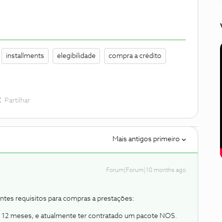
installments
elegibilidade
compra a crédito
Partilhar
Mais antigos primeiro
Forum|Forum|10 months ago
ntes requisitos para compras a prestações:
s 12 meses, e atualmente ter contratado um pacote NOS.