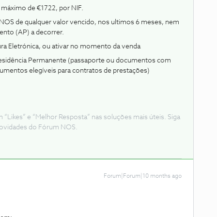
d máximo de €1722, por NIF.
 NOS de qualquer valor vencido, nos ultimos 6 meses, nem
nto (AP) a decorrer.
ura Eletrónica, ou ativar no momento da venda
Residência Permanente (passaporte ou documentos com
mentos elegíveis para contratos de prestações)
Likes” e “Melhor Resposta” nas soluções mais úteis. Siga
e novidades do Fórum NOS.
Forum|Forum|10 months ago