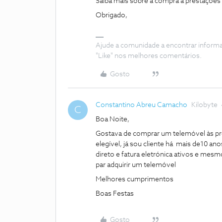
Saiba mais sobre a compra a prestações
Obrigado,
Ajude a comunidade a encontrar inform
"Like" nos melhores comentários.
Gosto
Constantino Abreu Camacho
Kilobyte
C
Boa Noite,
Gostava de comprar um telemóvel às pr
elegível, já sou cliente há mais de10 a
direto e fatura eletrónica ativos e mes
par adquirir um telemóvel
Melhores cumprimentos
Boas Festas
Gosto