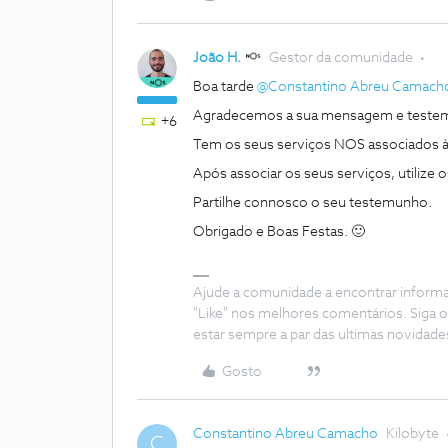
João H.
Gestor da comunidade
Boa tarde ​
@Constantino Abreu Camach
Agradecemos a sua mensagem e teste
+6
Tem os seus serviços NOS associados à
Após associar os seus serviços, utiliz
Partilhe connosco o seu testemunho.
Obrigado e Boas Festas. 🙂
Ajude a comunidade a encontrar inform
"Like" nos melhores comentários. Siga o
estar sempre a par das ultimas novidade
Gosto
Constantino Abreu Camacho
Kilobyte
C