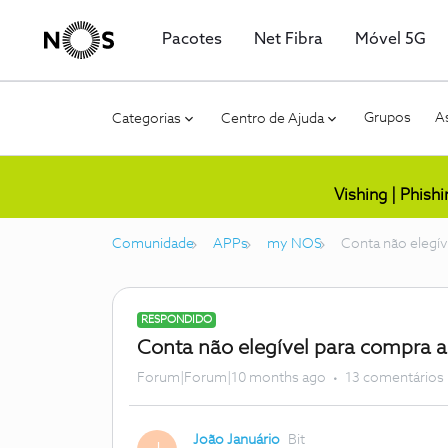
Pacotes
Net Fibra
Móvel 5G
Grupos
As
Categorias
Centro de Ajuda
Vishing | Phish
Comunidade
APPs
my NOS
Conta não elegív
RESPONDIDO
Conta não elegível para compra a
Forum|Forum|10 months ago
13 comentários
João Januário
Bit