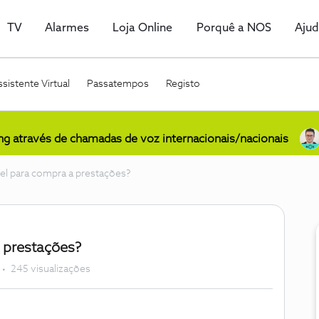
TV
Alarmes
Loja Online
Porquê a NOS
Aju
sistente Virtual
Passatempos
Registo
ing através de chamadas de voz internacionais/nacionais
el para compra a prestações?
 prestações?
245 visualizações