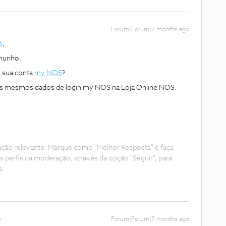
Forum|Forum|7 months ago
o
,
munho.
 sua conta
my NOS
?
e os mesmos dados de login my NOS na Loja Online NOS.
ação relevante. Marque como "Melhor Resposta" e faça
s perfis da moderação, através da opção "Seguir", para
s.
Forum|Forum|7 months ago