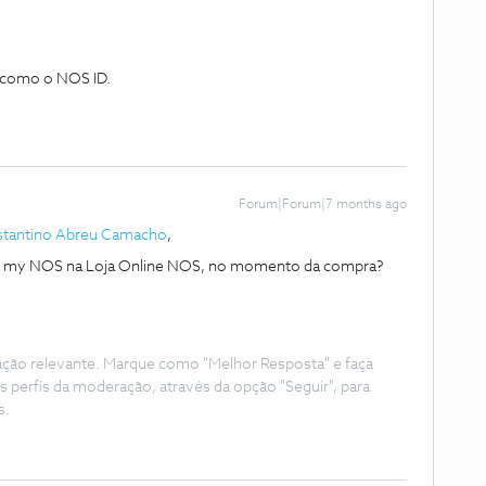
 como o NOS ID.
Forum|Forum|7 months ago
tantino Abreu Camacho
,
gin my NOS na Loja Online NOS, no momento da compra?
ação relevante. Marque como "Melhor Resposta" e faça
s perfis da moderação, através da opção "Seguir", para
s.