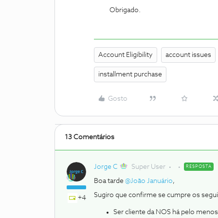
Obrigado.
Account Eligibility
account issues
installment purchase
Gosto
13 Comentários
Jorge C
Super User
RESPOSTA
Boa tarde ​
@João Januário
,
Sugiro que confirme se cumpre os segui
+4
Ser cliente da NOS há pelo meno